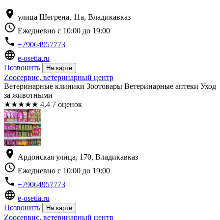
location_on
улица Шегрена, 11а, Владикавказ
schedule
Ежедневно с 10:00 до 19:00
phone
+79064957773
language
e-osetia.ru
Позвонить
На карте
Zooсервис, ветеринарный центр
Ветеринарные клиники Зоотовары Ветеринарные аптеки Уход
за животными
★
★
★
★
★
4.4
7 оценок
location_on
Ардонская улица, 170, Владикавказ
schedule
Ежедневно с 10:00 до 19:00
phone
+79064957773
language
e-osetia.ru
Позвонить
На карте
Zooсервис, ветеринарный центр