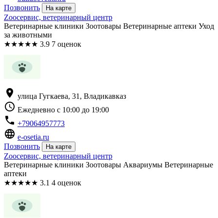
Позвонить
На карте
Zooсервис, ветеринарный центр
Ветеринарные клиники Зоотовары Ветеринарные аптеки Уход
за животными
★
★
★
★
★
3.9
7 оценок
location_on
улица Гугкаева, 31, Владикавказ
schedule
Ежедневно с 10:00 до 19:00
phone
+79064957773
language
e-osetia.ru
Позвонить
На карте
Zooсервис, ветеринарный центр
Ветеринарные клиники Зоотовары Аквариумы Ветеринарные
аптеки
★
★
★
★
★
3.1
4 оценок