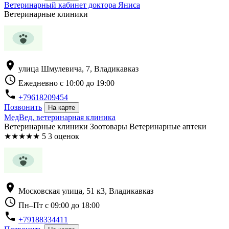
Ветеринарный кабинет доктора Яниса
Ветеринарные клиники
location_on
улица Шмулевича, 7, Владикавказ
schedule
Ежедневно с 10:00 до 19:00
phone
+79618209454
Позвонить
На карте
МедВед, ветеринарная клиника
Ветеринарные клиники Зоотовары Ветеринарные аптеки
★
★
★
★
★
5
3 оценок
location_on
Московская улица, 51 к3, Владикавказ
schedule
Пн–Пт с 09:00 до 18:00
phone
+79188334411