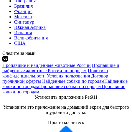
Австралия
Бразилия
Франция
Мексика
Сингапур
Южная Африка
Испания
Великобритания
США
Следите за нами
Пропавшие и найденные животные России
Пропавшие и
найденные животные России по породам
Политика
конфиденциальности
Условия пользования
Договор
публичной оферты
Найденные собаки по городам
Найденные
кошки по городам
Пропавшие собаки по городам
Пропавшие
кошки по городам
Установить приложение Pet911
Установите это приложение на домашний экран для быстрого
и удобного доступа.
Просто коснитесь