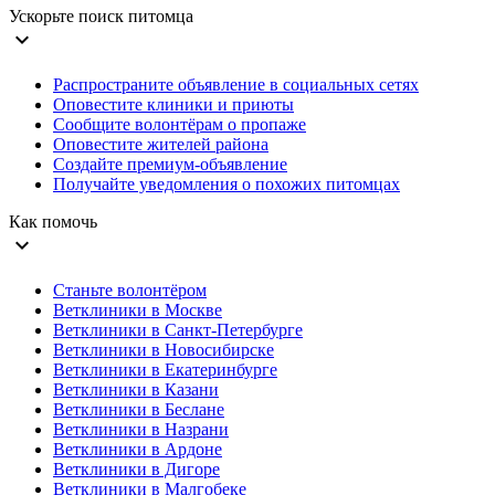
Ускорьте поиск питомца
expand_more
Распространите объявление в социальных сетях
Оповестите клиники и приюты
Сообщите волонтёрам о пропаже
Оповестите жителей района
Создайте премиум-объявление
Получайте уведомления о похожих питомцах
Как помочь
expand_more
Станьте волонтёром
Ветклиники в Москве
Ветклиники в Санкт-Петербурге
Ветклиники в Новосибирске
Ветклиники в Екатеринбурге
Ветклиники в Казани
Ветклиники в Беслане
Ветклиники в Назрани
Ветклиники в Ардоне
Ветклиники в Дигоре
Ветклиники в Малгобеке