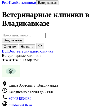
Pet911.ru
Ветклиники
Владикавказ
Ветеринарные клиники в
Владикавказе
Владикавказ
Списком
На карте
BullDoc, ветеринарная клиника
Ветеринарные клиники
★
★
★
★
★
3
13 оценок
location_on
улица Зортова, 3, Владикавказ
schedule
Ежедневно с 09:00 до 21:00
phone
+79034834282
language
bulldocvet.tb.ru