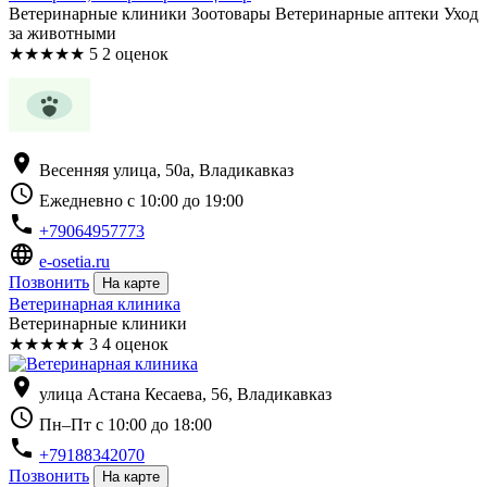
Ветеринарные клиники Зоотовары Ветеринарные аптеки Уход
за животными
★
★
★
★
★
5
2 оценок
location_on
Весенняя улица, 50а, Владикавказ
schedule
Ежедневно с 10:00 до 19:00
phone
+79064957773
language
e-osetia.ru
Позвонить
На карте
Ветеринарная клиника
Ветеринарные клиники
★
★
★
★
★
3
4 оценок
location_on
улица Астана Кесаева, 56, Владикавказ
schedule
Пн–Пт с 10:00 до 18:00
phone
+79188342070
Позвонить
На карте