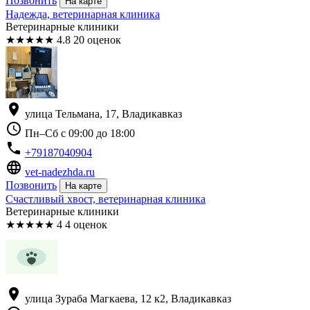
Позвонить
На карте
Надежда, ветеринарная клиника
Ветеринарные клиники
★
★
★
★
★
4.8
20 оценок
location_on
улица Тельмана, 17, Владикавказ
schedule
Пн–Сб с 09:00 до 18:00
phone
+79187040904
language
vet-nadezhda.ru
Позвонить
На карте
Счастливый хвост, ветеринарная клиника
Ветеринарные клиники
★
★
★
★
★
4
4 оценок
location_on
улица Зураба Магкаева, 12 к2, Владикавказ