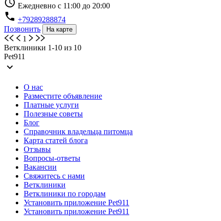
schedule
Ежедневно с 11:00 до 20:00
phone
+79289288874
Позвонить
На карте
1
Ветклиники 1-10 из 10
Pet911
expand_more
О нас
Разместите объявление
Платные услуги
Полезные советы
Блог
Справочник владельца питомца
Карта статей блога
Отзывы
Вопросы-ответы
Вакансии
Свяжитесь с нами
Ветклиники
Ветклиники по городам
Установить приложение Pet911
Установить приложение Pet911