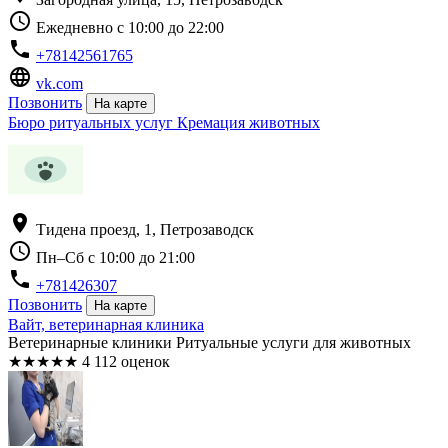
schedule
Ежедневно с 10:00 до 22:00
phone
+78142561765
language
vk.com
Позвонить
На карте
Бюро ритуальных услуг Кремация животных
location_on
Тидена проезд, 1, Петрозаводск
schedule
Пн–Сб с 10:00 до 21:00
phone
+781426307
Позвонить
На карте
Вайт, ветеринарная клиника
Ветеринарные клиники Ритуальные услуги для животных
★
★
★
★
★
4
112 оценок