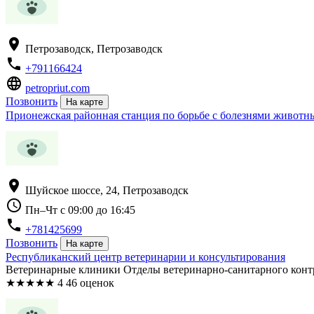
location_on
Петрозаводск, Петрозаводск
phone
+791166424
language
petropriut.com
Позвонить
На карте
Прионежская районная станция по борьбе с болезнями животн
location_on
Шуйское шоссе, 24, Петрозаводск
schedule
Пн–Чт с 09:00 до 16:45
phone
+781425699
Позвонить
На карте
Республиканский центр ветеринарии и консультирования
Ветеринарные клиники Отделы ветеринарно-санитарного конт
★
★
★
★
★
4
46 оценок