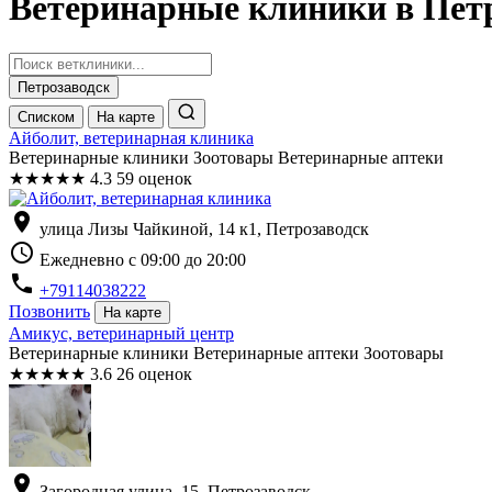
Ветеринарные клиники в Пет
Петрозаводск
Списком
На карте
Айболит, ветеринарная клиника
Ветеринарные клиники Зоотовары Ветеринарные аптеки
★
★
★
★
★
4.3
59 оценок
location_on
улица Лизы Чайкиной, 14 к1, Петрозаводск
schedule
Ежедневно с 09:00 до 20:00
phone
+79114038222
Позвонить
На карте
Амикус, ветеринарный центр
Ветеринарные клиники Ветеринарные аптеки Зоотовары
★
★
★
★
★
3.6
26 оценок
location_on
Загородная улица, 15, Петрозаводск