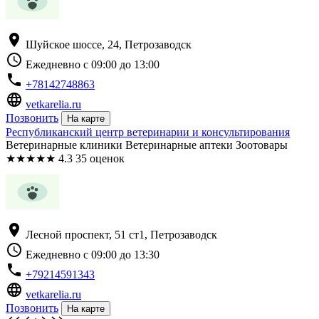
location_on
Шуйское шоссе, 24, Петрозаводск
schedule
Ежедневно с 09:00 до 13:00
phone
+78142748863
language
vetkarelia.ru
Позвонить
На карте
Республиканский центр ветеринарии и консультирования
Ветеринарные клиники Ветеринарные аптеки Зоотовары
★
★
★
★
★
4.3
35 оценок
location_on
Лесной проспект, 51 ст1, Петрозаводск
schedule
Ежедневно с 09:00 до 13:30
phone
+79214591343
language
vetkarelia.ru
Позвонить
На карте