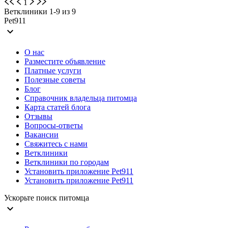
1
Ветклиники 1-9 из 9
Pet911
expand_more
О нас
Разместите объявление
Платные услуги
Полезные советы
Блог
Справочник владельца питомца
Карта статей блога
Отзывы
Вопросы-ответы
Вакансии
Свяжитесь с нами
Ветклиники
Ветклиники по городам
Установить приложение Pet911
Установить приложение Pet911
Ускорьте поиск питомца
expand_more