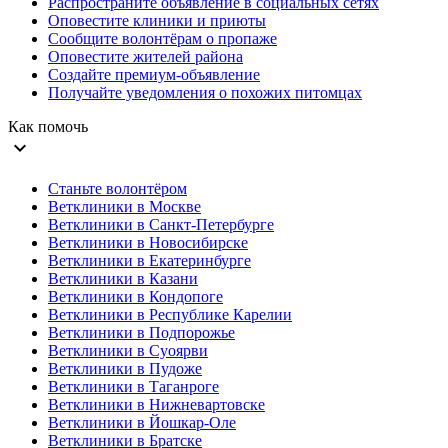
Распространите объявление в социальных сетях
Оповестите клиники и приюты
Сообщите волонтёрам о пропаже
Оповестите жителей района
Создайте премиум-объявление
Получайте уведомления о похожих питомцах
Как помочь
expand_more
Станьте волонтёром
Ветклиники в Москве
Ветклиники в Санкт-Петербурге
Ветклиники в Новосибирске
Ветклиники в Екатеринбурге
Ветклиники в Казани
Ветклиники в Кондопоге
Ветклиники в Республике Карелии
Ветклиники в Подпорожье
Ветклиники в Суоярви
Ветклиники в Пудоже
Ветклиники в Таганроге
Ветклиники в Нижневартовске
Ветклиники в Йошкар-Оле
Ветклиники в Братске