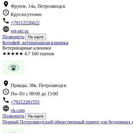
location_on
Фрунзе, 14а, Петрозаводск
schedule
Круглосуточно
phone
+79212226622
language
vet-ptz.ru
Позвонить
На карте
Котофей, ветеринарная клиника
Ветеринарные клиники
★
★
★
★
★
4.7
160 оценок
location_on
Правды, 38в, Петрозаводск
schedule
Пн–Пт с 09:00 до 15:00
phone
+79212281555
language
vk.com
Позвонить
На карте
Первый Петрозаводский общественный приют для бездомных с