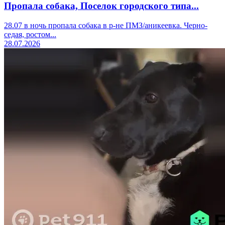
Пропала собака, Поселок городского типа...
28.07 в ночь пропала собака в р-не ПМЗ/аникеевка. Черно-
седая, ростом...
28.07.2026