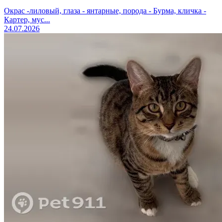
Окрас -лиловый, глаза - янтарные, порода - Бурма, кличка -
Картер, мус...
24.07.2026