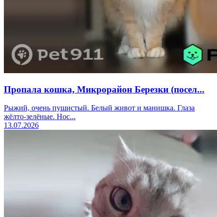
Пропала кошка, Микрорайон Березки (посел...
Рыжий, очень пушистый. Белый живот и манишка. Глаза
жёлто-зелёные. Нос...
13.07.2026