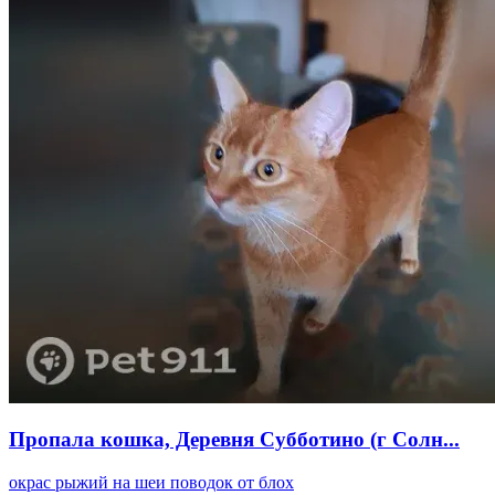
Пропала кошка, Деревня Субботино (г Солн...
окрас рыжий на шеи поводок от блох