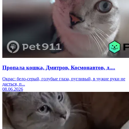
Пропала кошка, Дмитров, Космонавтов, д....
Окрас: бело-серый, голубые глаза, пугливый, в чужие руки не
дасться, п...
08.06.2026