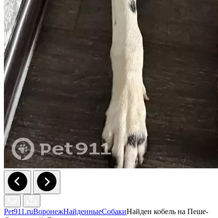
Pet911.ru
Воронеж
Найденные
Собаки
Найден кобель на Пеше-