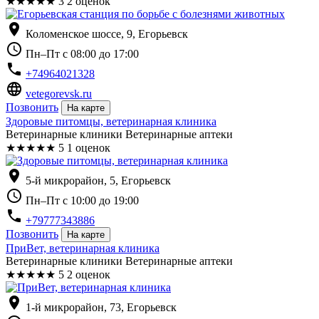
★
★
★
★
★
3
2 оценок
location_on
Коломенское шоссе, 9, Егорьевск
schedule
Пн–Пт с 08:00 до 17:00
phone
+74964021328
language
vetegorevsk.ru
Позвонить
На карте
Здоровые питомцы, ветеринарная клиника
Ветеринарные клиники Ветеринарные аптеки
★
★
★
★
★
5
1 оценок
location_on
5-й микрорайон, 5, Егорьевск
schedule
Пн–Пт с 10:00 до 19:00
phone
+79777343886
Позвонить
На карте
ПриВет, ветеринарная клиника
Ветеринарные клиники Ветеринарные аптеки
★
★
★
★
★
5
2 оценок
location_on
1-й микрорайон, 73, Егорьевск