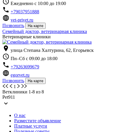
schedule
Ежедневно с 10:00 до 19:00
phone
+79037951888
language
vet-privet.ru
Позвонить
На карте
Семейный доктор, ветеринарная клиника
Ветеринарные клиники
location_on
улица Степана Халтурина, 62, Егорьевск
schedule
Пн–Сб с 09:00 до 18:00
phone
+79263699679
language
egorvet.ru
Позвонить
На карте
1
Ветклиники 1-8 из 8
Pet911
expand_more
О нас
Разместите объявление
Платные услуги
Полезные советы