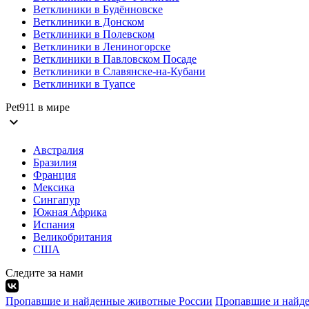
Ветклиники в Будённовске
Ветклиники в Донском
Ветклиники в Полевском
Ветклиники в Лениногорске
Ветклиники в Павловском Посаде
Ветклиники в Славянске-на-Кубани
Ветклиники в Туапсе
Pet911 в мире
expand_more
Австралия
Бразилия
Франция
Мексика
Сингапур
Южная Африка
Испания
Великобритания
США
Следите за нами
Пропавшие и найденные животные России
Пропавшие и найде