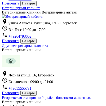
Позвонить
На карте
Ветеринарный кабинет
Ветеринарные клиники Ветеринарные аптеки
location_on
улица Алексея Тупицына, 1/16, Егорьевск
schedule
Вт–Пт с 10:00 до 17:00
phone
+79264793002
Позвонить
На карте
Друг, ветеринарная клиника
Ветеринарные клиники
location_on
Лесная улица, 16, Егорьевск
schedule
Ежедневно с 09:00 до 21:00
phone
+79055555731
Позвонить
На карте
Егорьевская станция по борьбе с болезнями животных
Ветеринарные клиники