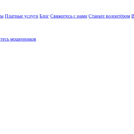
ты
Платные услуги
Блог
Свяжитесь с нами
Станьте волонтёром
В
йтесь мошенников