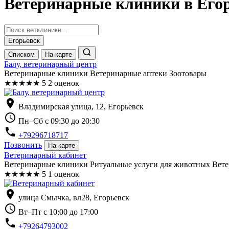
Ветеринарные клиники в Его
Егорьевск
Списком
На карте
Балу, ветеринарный центр
Ветеринарные клиники Ветеринарные аптеки Зоотовары
★
★
★
★
★
5
2 оценок
location_on
Владимирская улица, 12, Егорьевск
schedule
Пн–Сб с 09:30 до 20:30
phone
+79296718717
Позвонить
На карте
Ветеринарный кабинет
Ветеринарные клиники Ритуальные услуги для животных Вете
★
★
★
★
★
5
1 оценок
location_on
улица Смычка, вл28, Егорьевск
schedule
Вт–Пт с 10:00 до 17:00
phone
+79264793002