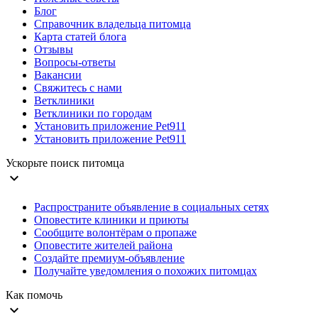
Блог
Справочник владельца питомца
Карта статей блога
Отзывы
Вопросы-ответы
Вакансии
Свяжитесь с нами
Ветклиники
Ветклиники по городам
Установить приложение Pet911
Установить приложение Pet911
Ускорьте поиск питомца
expand_more
Распространите объявление в социальных сетях
Оповестите клиники и приюты
Сообщите волонтёрам о пропаже
Оповестите жителей района
Создайте премиум-объявление
Получайте уведомления о похожих питомцах
Как помочь
expand_more