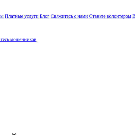
ты
Платные услуги
Блог
Свяжитесь с нами
Станьте волонтёром
В
йтесь мошенников