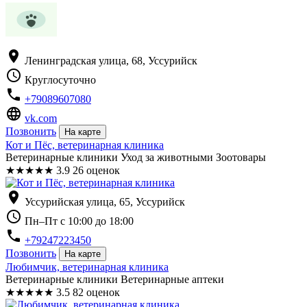
location_on
Ленинградская улица, 68, Уссурийск
schedule
Круглосуточно
phone
+79089607080
language
vk.com
Позвонить
На карте
Кот и Пёс, ветеринарная клиника
Ветеринарные клиники Уход за животными Зоотовары
★
★
★
★
★
3.9
26 оценок
location_on
Уссурийская улица, 65, Уссурийск
schedule
Пн–Пт с 10:00 до 18:00
phone
+79247223450
Позвонить
На карте
Любимчик, ветеринарная клиника
Ветеринарные клиники Ветеринарные аптеки
★
★
★
★
★
3.5
82 оценок