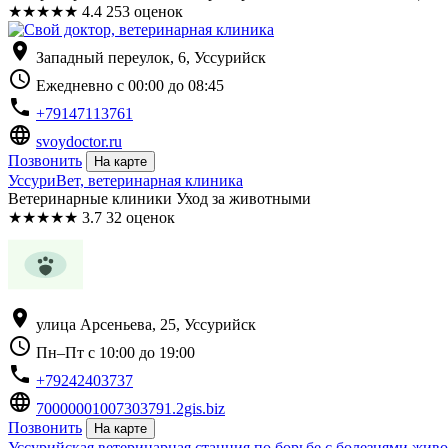
★
★
★
★
★
4.4
253 оценок
location_on
Западный переулок, 6, Уссурийск
schedule
Ежедневно с 00:00 до 08:45
phone
+79147113761
language
svoydoctor.ru
Позвонить
На карте
УссуриВет, ветеринарная клиника
Ветеринарные клиники Уход за животными
★
★
★
★
★
3.7
32 оценок
location_on
улица Арсеньева, 25, Уссурийск
schedule
Пн–Пт с 10:00 до 19:00
phone
+79242403737
language
70000001007303791.2gis.biz
Позвонить
На карте
Уссурийская ветеринарная станция по борьбе с болезнями жив