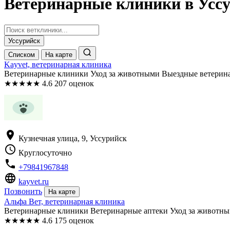
Ветеринарные клиники в Усс
Уссурийск
Списком
На карте
Kayvet, ветеринарная клиника
Ветеринарные клиники Уход за животными Выездные ветерин
★
★
★
★
★
4.6
207 оценок
location_on
Кузнечная улица, 9, Уссурийск
schedule
Круглосуточно
phone
+79841967848
language
kayvet.ru
Позвонить
На карте
Альфа Вет, ветеринарная клиника
Ветеринарные клиники Ветеринарные аптеки Уход за животны
★
★
★
★
★
4.6
175 оценок