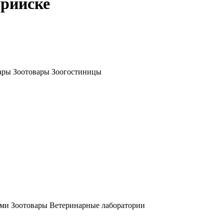
урийске
ары Зоотовары Зоогостиницы
ми Зоотовары Ветеринарные лаборатории