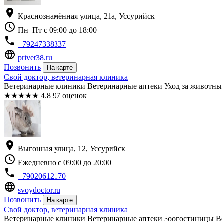
location_on
Краснознамённая улица, 21а, Уссурийск
schedule
Пн–Пт с 09:00 до 18:00
phone
+79247338337
language
privet38.ru
Позвонить
На карте
Свой доктор, ветеринарная клиника
Ветеринарные клиники Ветеринарные аптеки Уход за животны
★
★
★
★
★
4.8
97 оценок
location_on
Выгонная улица, 12, Уссурийск
schedule
Ежедневно с 09:00 до 20:00
phone
+79020612170
language
svoydoctor.ru
Позвонить
На карте
Свой доктор, ветеринарная клиника
Ветеринарные клиники Ветеринарные аптеки Зоогостиницы В