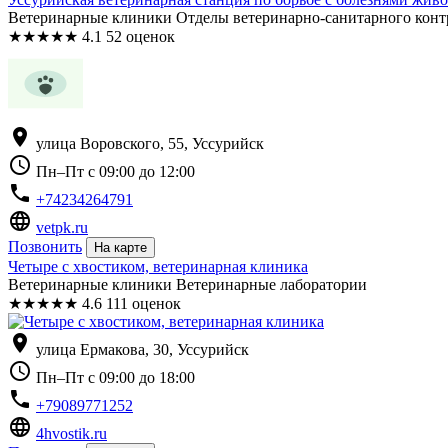
Ветеринарные клиники Отделы ветеринарно-санитарного конт
★
★
★
★
★
4.1
52 оценок
location_on
улица Воровского, 55, Уссурийск
schedule
Пн–Пт с 09:00 до 12:00
phone
+74234264791
language
vetpk.ru
Позвонить
На карте
Четыре с хвостиком, ветеринарная клиника
Ветеринарные клиники Ветеринарные лаборатории
★
★
★
★
★
4.6
111 оценок
location_on
улица Ермакова, 30, Уссурийск
schedule
Пн–Пт с 09:00 до 18:00
phone
+79089771252
language
4hvostik.ru