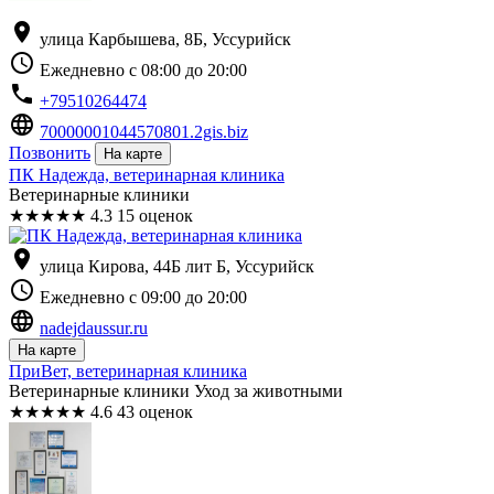
location_on
улица Карбышева, 8Б, Уссурийск
schedule
Ежедневно с 08:00 до 20:00
phone
+79510264474
language
70000001044570801.2gis.biz
Позвонить
На карте
ПК Надежда, ветеринарная клиника
Ветеринарные клиники
★
★
★
★
★
4.3
15 оценок
location_on
улица Кирова, 44Б лит Б, Уссурийск
schedule
Ежедневно с 09:00 до 20:00
language
nadejdaussur.ru
На карте
ПриВет, ветеринарная клиника
Ветеринарные клиники Уход за животными
★
★
★
★
★
4.6
43 оценок