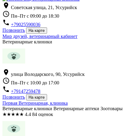
location_on
Советская улица, 21, Уссурийск
schedule
Пн–Пт с 09:00 до 18:30
phone
+79025590036
Позвонить
На карте
Мир друзей, ветеринарный кабинет
Ветеринарные клиники
location_on
улица Володарского, 90, Уссурийск
schedule
Пн–Пт с 10:00 до 17:00
phone
+79147259478
Позвонить
На карте
Первая Ветеринарная, клиника
Ветеринарные клиники Ветеринарные аптеки Зоотовары
★
★
★
★
★
4.4
84 оценок