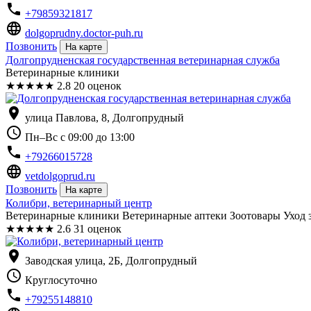
phone
+79859321817
language
dolgoprudny.doctor-puh.ru
Позвонить
На карте
Долгопрудненская государственная ветеринарная служба
Ветеринарные клиники
★
★
★
★
★
2.8
20 оценок
location_on
улица Павлова, 8, Долгопрудный
schedule
Пн–Вс с 09:00 до 13:00
phone
+79266015728
language
vetdolgoprud.ru
Позвонить
На карте
Колибри, ветеринарный центр
Ветеринарные клиники Ветеринарные аптеки Зоотовары Уход
★
★
★
★
★
2.6
31 оценок
location_on
Заводская улица, 2Б, Долгопрудный
schedule
Круглосуточно
phone
+79255148810