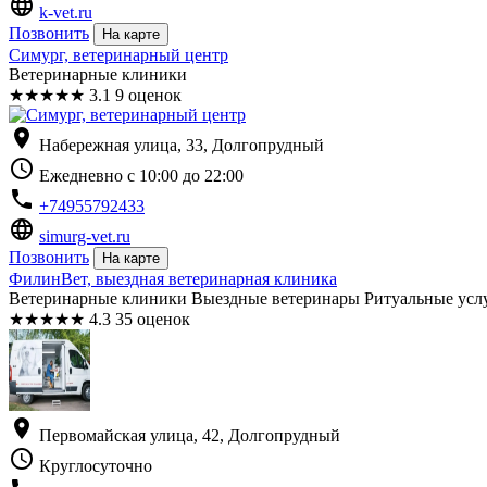
language
k-vet.ru
Позвонить
На карте
Симург, ветеринарный центр
Ветеринарные клиники
★
★
★
★
★
3.1
9 оценок
location_on
Набережная улица, 33, Долгопрудный
schedule
Ежедневно с 10:00 до 22:00
phone
+74955792433
language
simurg-vet.ru
Позвонить
На карте
ФилинВет, выездная ветеринарная клиника
Ветеринарные клиники Выездные ветеринары Ритуальные усл
★
★
★
★
★
4.3
35 оценок
location_on
Первомайская улица, 42, Долгопрудный
schedule
Круглосуточно