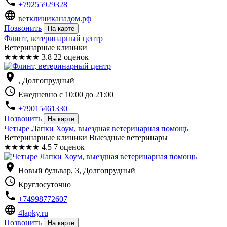
phone
+79255929328
language
ветклиниканадом.рф
Позвонить
На карте
Флинт, ветеринарный центр
Ветеринарные клиники
★
★
★
★
★
3.8
22 оценок
location_on
, Долгопрудный
schedule
Ежедневно с 10:00 до 21:00
phone
+79015461330
Позвонить
На карте
Четыре Лапки Хоум, выездная ветеринарная помощь
Ветеринарные клиники Выездные ветеринары
★
★
★
★
★
4.5
7 оценок
location_on
Новый бульвар, 3, Долгопрудный
schedule
Круглосуточно
phone
+74998772607
language
4lapky.ru
Позвонить
На карте