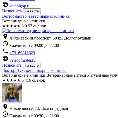
language
vetdolgop.ru
Позвонить
На карте
Ветзоомастер, ветеринарная клиника
Ветеринарные клиники
★
★
★
★
★
3.9
57 оценок
location_on
Лихачёвский проспект, 68 к5, Долгопрудный
schedule
Ежедневно с 09:00 до 22:00
phone
+79169811829
language
vetzoomaster.ru
Позвонить
На карте
Доктор Пух, ветеринарная клиника
Ветеринарные клиники Ветеринарные аптеки Ритуальные услу
★
★
★
★
★
5
416 оценок
location_on
Новое шоссе, 12, Долгопрудный
schedule
Ежедневно с 09:30 до 21:00