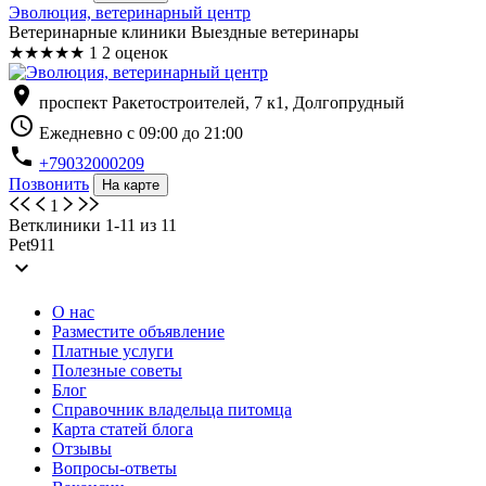
Эволюция, ветеринарный центр
Ветеринарные клиники Выездные ветеринары
★
★
★
★
★
1
2 оценок
location_on
проспект Ракетостроителей, 7 к1, Долгопрудный
schedule
Ежедневно с 09:00 до 21:00
phone
+79032000209
Позвонить
На карте
1
Ветклиники 1-11 из 11
Pet911
expand_more
О нас
Разместите объявление
Платные услуги
Полезные советы
Блог
Справочник владельца питомца
Карта статей блога
Отзывы
Вопросы-ответы