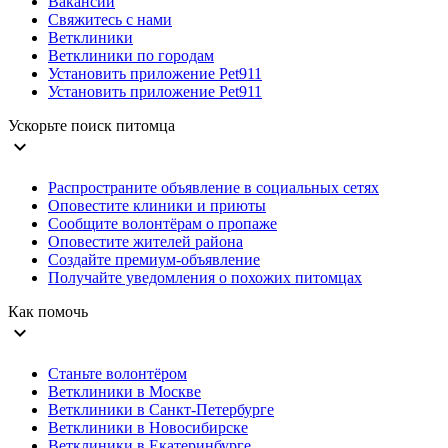
Вакансии
Свяжитесь с нами
Ветклиники
Ветклиники по городам
Установить приложение Pet911
Установить приложение Pet911
Ускорьте поиск питомца
expand_more
Распространите объявление в социальных сетях
Оповестите клиники и приюты
Сообщите волонтёрам о пропаже
Оповестите жителей района
Создайте премиум-объявление
Получайте уведомления о похожих питомцах
Как помочь
expand_more
Станьте волонтёром
Ветклиники в Москве
Ветклиники в Санкт-Петербурге
Ветклиники в Новосибирске
Ветклиники в Екатеринбурге