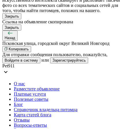
искусственного интеллекта сканирует и распознаёт тысячи
фото со всех тематических сайтов и социальных сетей для
того, чтобы найти питомцев, похожих на вашего.
Закрыть
Ссылка на объявление скопирована
Закрыть
Назад
Псковская улица, городской округ Великий Новгород
Копировать
Для отправки сообщения пользователю, пожалуйста,
или
Войдите в систему
Зарегистрируйтесь
Pet911
expand_more
О нас
Разместите объявление
Платные услуги
Полезные советы
Блог
Справочник владельца питомца
Карта статей блога
Отзывы
Вопросы-ответы