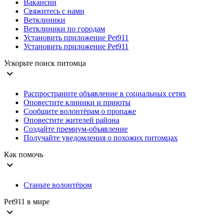
Вакансии
Свяжитесь с нами
Ветклиники
Ветклиники по городам
Установить приложение Pet911
Установить приложение Pet911
Ускорьте поиск питомца
expand_more
Распространите объявление в социальных сетях
Оповестите клиники и приюты
Сообщите волонтёрам о пропаже
Оповестите жителей района
Создайте премиум-объявление
Получайте уведомления о похожих питомцах
Как помочь
expand_more
Станьте волонтёром
Pet911 в мире
expand_more