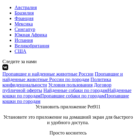
Австралия
Бразилия
Франция
Мексика
Сингапур
Южная Африка
Испания
Великобритания
США
Следите за нами
Пропавшие и найденные животные России
Пропавшие и
найденные животные России по породам
Политика
конфиденциальности
Условия пользования
Договор
публичной оферты
Найденные собаки по городам
Найденные
кошки по городам
Пропавшие собаки по городам
Пропавшие
кошки по городам
Установить приложение Pet911
Установите это приложение на домашний экран для быстрого
и удобного доступа.
Просто коснитесь