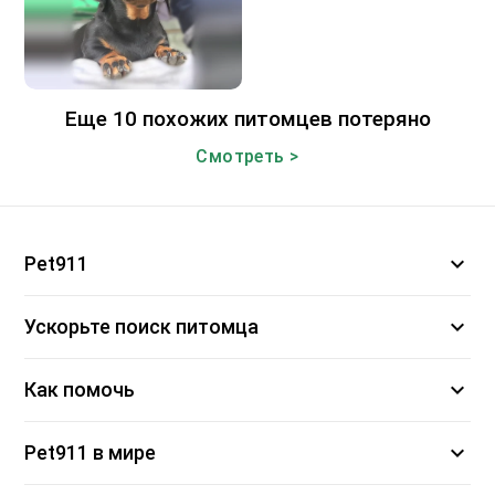
Еще 10 похожих питомцев потеряно
Смотреть >
expand_more
Pet911
expand_more
Ускорьте поиск питомца
expand_more
Как помочь
expand_more
Pet911 в мире