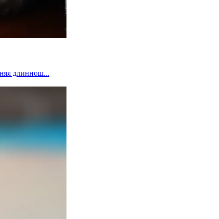
няя длиннош...