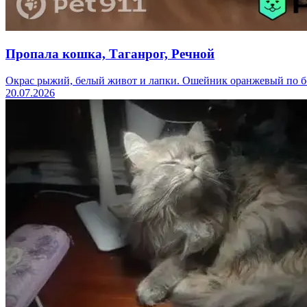
Пропала кошка, Таганрог, Речной
Окрас рыжий, белый живот и лапки. Ошейник оранжевый по бо
20.07.2026