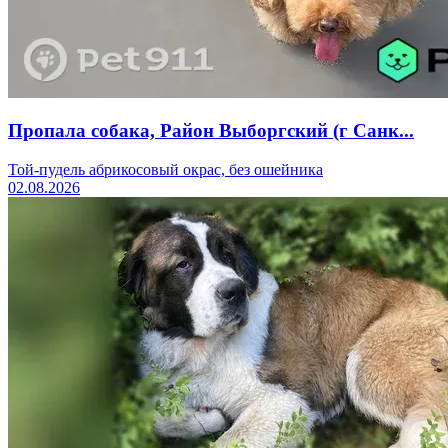
Пропала собака, Район Выборгский (г Санк...
Той-пудель абрикосовый окрас, без ошейника
02.08.2026