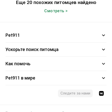
Еще 20 похожих питомцев найдено
Смотреть >
expand_more
Pet911
expand_more
Ускорьте поиск питомца
expand_more
Как помочь
expand_more
Pet911 в мире
Следите за нами