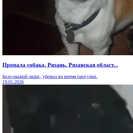
Пропала собака, Рязань, Рязанская област...
Бело-рыжий окрас, убежал во время прогулки.
19.01.2026