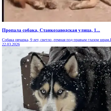
Пропала собака, Станкозаводская улица, 1...
Собака овчарка, 9 лет, светло -темная под правым глазом шрам.Б
22.03.2026