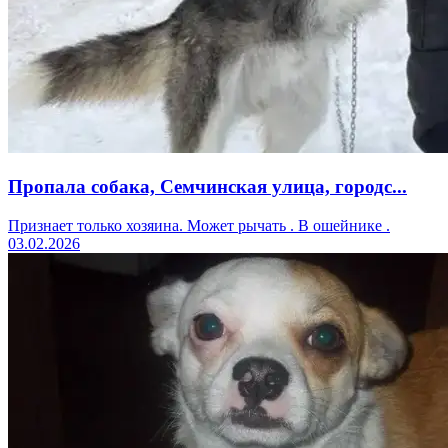
Пропала собака, Семчинская улица, городс...
Признает только хозяина. Может рычать . В ошейнике .
03.02.2026