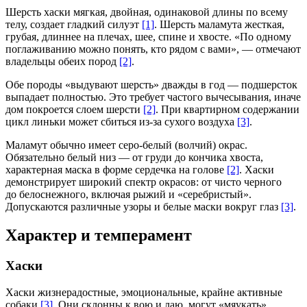
Шерсть хаски мягкая, двойная, одинаковой длины по всему
телу, создает гладкий силуэт
[1]
. Шерсть маламута жесткая,
грубая, длиннее на плечах, шее, спине и хвосте. «По одному
поглаживанию можно понять, кто рядом с вами», — отмечают
владельцы обеих пород
[2]
.
Обе породы «выдувают шерсть» дважды в год — подшерсток
выпадает полностью. Это требует частого вычесывания, иначе
дом покроется слоем шерсти
[2]
. При квартирном содержании
цикл линьки может сбиться из-за сухого воздуха
[3]
.
Маламут обычно имеет серо-белый (волчий) окрас.
Обязательно белый низ — от груди до кончика хвоста,
характерная маска в форме сердечка на голове
[2]
. Хаски
демонстрирует широкий спектр окрасов: от чисто черного
до белоснежного, включая рыжий и «серебристый».
Допускаются различные узоры и белые маски вокруг глаз
[3]
.
Характер и темперамент
Хаски
Хаски жизнерадостные, эмоциональные, крайне активные
собаки
[3]
. Они склонны к вою и лаю, могут «мяукать»