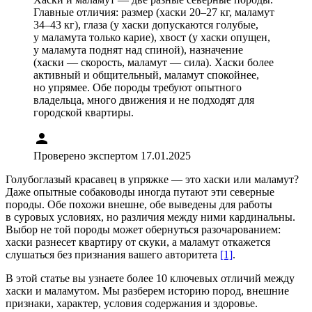
Главные отличия: размер (хаски 20–27 кг, маламут
34–43 кг), глаза (у хаски допускаются голубые,
у маламута только карие), хвост (у хаски опущен,
у маламута поднят над спиной), назначение
(хаски — скорость, маламут — сила). Хаски более
активный и общительный, маламут спокойнее,
но упрямее. Обе породы требуют опытного
владельца, много движения и не подходят для
городской квартиры.
person
Проверено экспертом 17.01.2025
Голубоглазый красавец в упряжке — это хаски или маламут?
Даже опытные собаководы иногда путают эти северные
породы. Обе похожи внешне, обе выведены для работы
в суровых условиях, но различия между ними кардинальны.
Выбор не той породы может обернуться разочарованием:
хаски разнесет квартиру от скуки, а маламут откажется
слушаться без признания вашего авторитета
[1]
.
В этой статье вы узнаете более 10 ключевых отличий между
хаски и маламутом. Мы разберем историю пород, внешние
признаки, характер, условия содержания и здоровье.