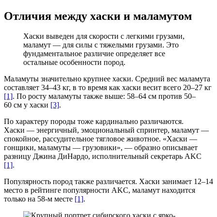
Отличия между хаски и маламутом
Хаски выведен для скорости с легкими грузами,
маламут — для силы с тяжелыми грузами. Это
фундаментальное различие определяет все
остальные особенности пород.
Маламуты значительно крупнее хаски. Средний вес маламута
составляет 34–43 кг, в то время как хаски весит всего 20–27 кг
[1]
. По росту маламуты также выше: 58–64 см против 50–
60 см у хаски
[3]
.
По характеру породы тоже кардинально различаются.
Хаски — энергичный, эмоциональный спринтер, маламут —
спокойное, рассудительное тягловое животное. «Хаски —
гонщики, маламуты — грузовики», — образно описывает
разницу Джина ДиНардо, исполнительный секретарь AKC
[1]
.
Популярность пород также различается. Хаски занимает 12–14
место в рейтинге популярности AKC, маламут находится
только на 58-м месте
[1]
.