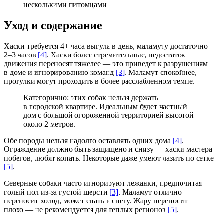
несколькими питомцами
Уход и содержание
Хаски требуется 4+ часа выгула в день, маламуту достаточно
2–3 часов
[4]
. Хаски более стремительные, недостаток
движения переносят тяжелее — это приведет к разрушениям
в доме и игнорированию команд
[3]
. Маламут спокойнее,
прогулки могут проходить в более расслабленном темпе.
Категорично: этих собак нельзя держать
в городской квартире. Идеальным будет частный
дом с большой огороженной территорией высотой
около 2 метров.
Обе породы нельзя надолго оставлять одних дома
[4]
.
Ограждение должно быть защищено и снизу — хаски мастера
побегов, любят копать. Некоторые даже умеют лазить по сетке
[5]
.
Северные собаки часто игнорируют лежанки, предпочитая
голый пол из-за густой шерсти
[3]
. Маламут отлично
переносит холод, может спать в снегу. Жару переносит
плохо — не рекомендуется для теплых регионов
[5]
.