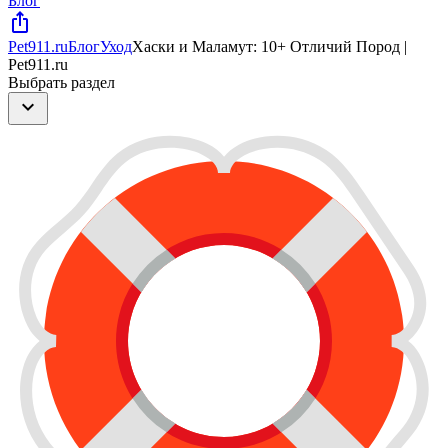
Блог
ios_share
Pet911.ru
Блог
Уход
Хаски и Маламут: 10+ Отличий Пород |
Pet911.ru
Выбрать раздел
expand_more