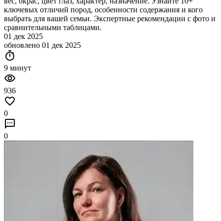
вес, окрас, цвет глаз, характер, назначение. Узнайте 10+
ключевых отличий пород, особенности содержания и кого
выбрать для вашей семьи. Экспертные рекомендации с фото и
сравнительными таблицами.
01 дек 2025
обновлено 01 дек 2025
timer
9 минут
visibility
936
favorite_border
0
sms
0