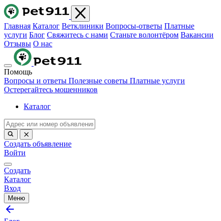
Главная
Каталог
Ветклиники
Вопросы-ответы
Платные
услуги
Блог
Свяжитесь с нами
Станьте волонтёром
Вакансии
Отзывы
О нас
Помощь
Вопросы и ответы
Полезные советы
Платные услуги
Остерегайтесь мошенников
Каталог
Создать объявление
Войти
Создать
Каталог
Вход
Меню
arrow_back