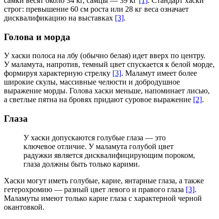
самки весят около 34 кг, самцы — 39 кг
[1]
. Стандарт хаски
строг: превышение 60 см роста или 28 кг веса означает
дисквалификацию на выставках
[3]
.
Голова и морда
У хаски полоса на лбу (обычно белая) идет вверх по центру.
У маламута, напротив, темный цвет спускается к белой морде,
формируя характерную стрелку
[3]
. Маламут имеет более
широкие скулы, массивные челюсти и добродушное
выражение морды. Голова хаски меньше, напоминает лисью,
а светлые пятна на бровях придают суровое выражение
[2]
.
Глаза
У хаски допускаются голубые глаза — это
ключевое отличие. У маламута голубой цвет
радужки является дисквалифицирующим пороком,
глаза должны быть только карими.
Хаски могут иметь голубые, карие, янтарные глаза, а также
гетерохромию — разный цвет левого и правого глаза
[3]
.
Маламуты имеют только карие глаза с характерной черной
окантовкой.