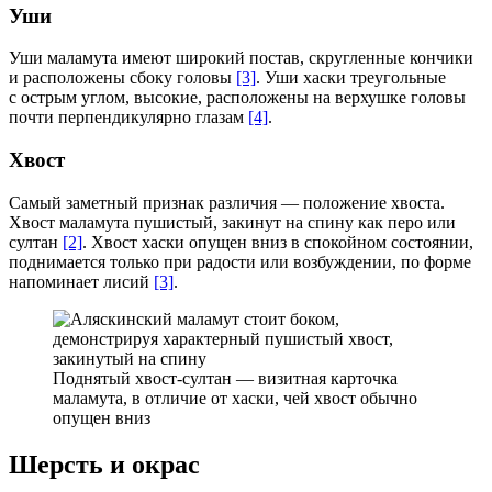
Уши
Уши маламута имеют широкий постав, скругленные кончики
и расположены сбоку головы
[3]
. Уши хаски треугольные
с острым углом, высокие, расположены на верхушке головы
почти перпендикулярно глазам
[4]
.
Хвост
Самый заметный признак различия — положение хвоста.
Хвост маламута пушистый, закинут на спину как перо или
султан
[2]
. Хвост хаски опущен вниз в спокойном состоянии,
поднимается только при радости или возбуждении, по форме
напоминает лисий
[3]
.
Поднятый хвост-султан — визитная карточка
маламута, в отличие от хаски, чей хвост обычно
опущен вниз
Шерсть и окрас