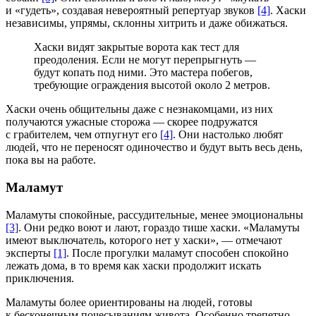
и «гудеть», создавая невероятный репертуар звуков
[4]
. Хаски
независимы, упрямы, склонны хитрить и даже обижаться.
Хаски видят закрытые ворота как тест для
преодоления. Если не могут перепрыгнуть —
будут копать под ними. Это мастера побегов,
требующие ограждения высотой около 2 метров.
Хаски очень общительны даже с незнакомцами, из них
получаются ужасные сторожа — скорее подружатся
с грабителем, чем отпугнут его
[4]
. Они настолько любят
людей, что не переносят одиночество и будут выть весь день,
пока вы на работе.
Маламут
Маламуты спокойные, рассудительные, менее эмоциональны
[3]
. Они редко воют и лают, гораздо тише хаски. «Маламуты
имеют выключатель, которого нет у хаски», — отмечают
эксперты
[1]
. После прогулки маламут способен спокойно
лежать дома, в то время как хаски продолжит искать
приключения.
Маламуты более ориентированы на людей, готовы
к бесконечным почесываниям живота. Особенно трепетно