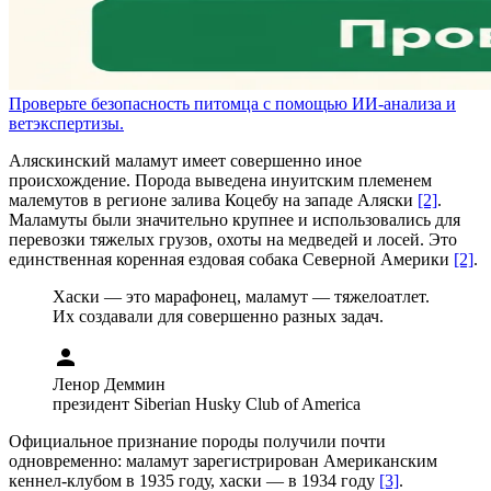
Проверьте безопасность питомца с помощью ИИ-анализа и
ветэкспертизы.
Аляскинский маламут имеет совершенно иное
происхождение. Порода выведена инуитским племенем
малемутов в регионе залива Коцебу на западе Аляски
[2]
.
Маламуты были значительно крупнее и использовались для
перевозки тяжелых грузов, охоты на медведей и лосей. Это
единственная коренная ездовая собака Северной Америки
[2]
.
Хаски — это марафонец, маламут — тяжелоатлет.
Их создавали для совершенно разных задач.
person
Ленор Деммин
президент Siberian Husky Club of America
Официальное признание породы получили почти
одновременно: маламут зарегистрирован Американским
кеннел-клубом в 1935 году, хаски — в 1934 году
[3]
.