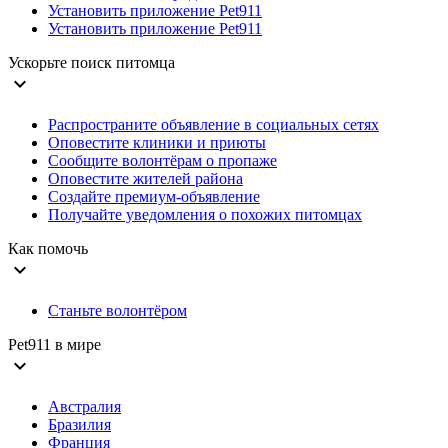
Установить приложение Pet911
Установить приложение Pet911
Ускорьте поиск питомца
expand_more
Распространите объявление в социальных сетях
Оповестите клиники и приюты
Сообщите волонтёрам о пропаже
Оповестите жителей района
Создайте премиум-объявление
Получайте уведомления о похожих питомцах
Как помочь
expand_more
Станьте волонтёром
Pet911 в мире
expand_more
Австралия
Бразилия
Франция