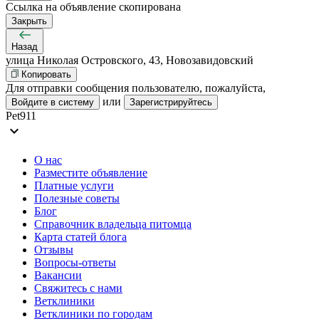
Ссылка на объявление скопирована
Закрыть
Назад
улица Николая Островского, 43, Новозавидовский
Копировать
Для отправки сообщения пользователю, пожалуйста,
или
Войдите в систему
Зарегистрируйтесь
Pet911
expand_more
О нас
Разместите объявление
Платные услуги
Полезные советы
Блог
Справочник владельца питомца
Карта статей блога
Отзывы
Вопросы-ответы
Вакансии
Свяжитесь с нами
Ветклиники
Ветклиники по городам