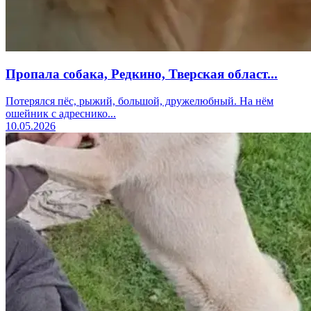
Пропала собака, Редкино, Тверская област...
Потерялся пёс, рыжий, большой, дружелюбный. На нём
ошейник с адреснико...
10.05.2026