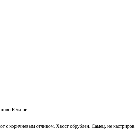
таново Южное
кот с коричневым отливом. Хвост обрублен. Самец, не кастриров