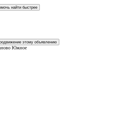
омочь найти быстрее
родвижение этому объявлению
таново Южное