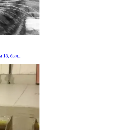
 18, был...