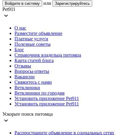
или
Войдите в систему
Зарегистрируйтесь
Pet911
expand_more
О нас
Разместите объявление
Платные услуги
Полезные советы
Блог
Справочник владельца питомца
Карта статей блога
Отзывы
Вопросы-ответы
Вакансии
Свяжитесь с нами
Ветклиники
Ветклиники по городам
Установить приложение Pet911
Установить приложение Pet911
Ускорьте поиск питомца
expand_more
Распространите объявление в социальных сетях