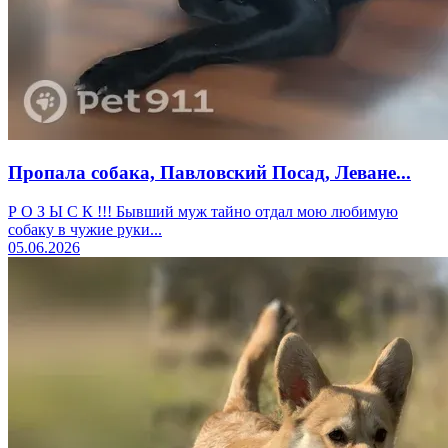
Пропала собака, Павловский Посад, Леване...
Р О З Ы С К !!! Бывший муж тайно отдал мою любимую
собаку в чужие руки...
05.06.2026