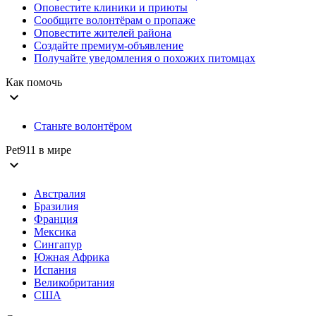
Оповестите клиники и приюты
Сообщите волонтёрам о пропаже
Оповестите жителей района
Создайте премиум-объявление
Получайте уведомления о похожих питомцах
Как помочь
expand_more
Станьте волонтёром
Pet911 в мире
expand_more
Австралия
Бразилия
Франция
Мексика
Сингапур
Южная Африка
Испания
Великобритания
США