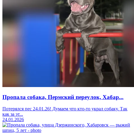
Пропала собака, Пермский переулок, Хабар...
Потерялся пес ️24.01.26! Думаем что кто-то украл собаку. Так
как за эт...
24.01.2026