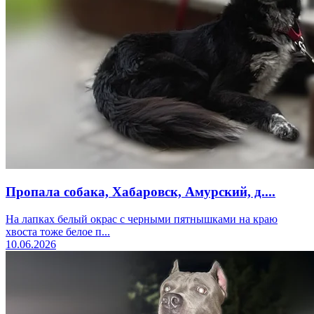
Пропала собака, Хабаровск, Амурский, д....
На лапках белый окрас с черными пятнышками на краю
хвоста тоже белое п...
10.06.2026