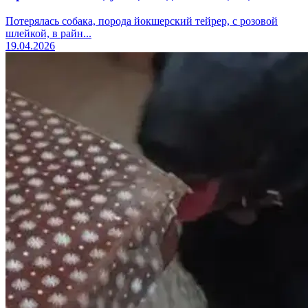
Потерялась собака, порода йокшерский тейрер, с розовой
шлейкой, в райн...
19.04.2026