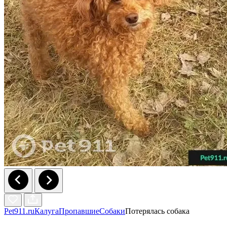
Pet911.ru
Калуга
Пропавшие
Собаки
Потерялась собака