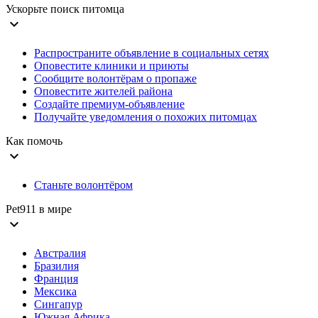
Ускорьте поиск питомца
expand_more
Распространите объявление в социальных сетях
Оповестите клиники и приюты
Сообщите волонтёрам о пропаже
Оповестите жителей района
Создайте премиум-объявление
Получайте уведомления о похожих питомцах
Как помочь
expand_more
Станьте волонтёром
Pet911 в мире
expand_more
Австралия
Бразилия
Франция
Мексика
Сингапур
Южная Африка