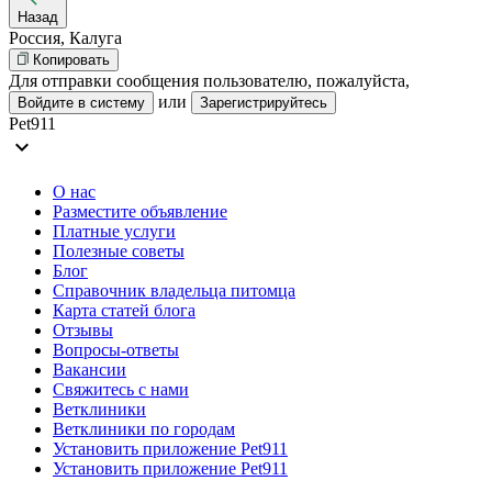
Назад
Россия, Калуга
Копировать
Для отправки сообщения пользователю, пожалуйста,
или
Войдите в систему
Зарегистрируйтесь
Pet911
expand_more
О нас
Разместите объявление
Платные услуги
Полезные советы
Блог
Справочник владельца питомца
Карта статей блога
Отзывы
Вопросы-ответы
Вакансии
Свяжитесь с нами
Ветклиники
Ветклиники по городам
Установить приложение Pet911
Установить приложение Pet911