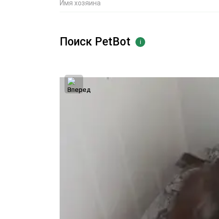
Имя хозяина
Поиск PetBot
i
Поделитес
П
Д
и
ф