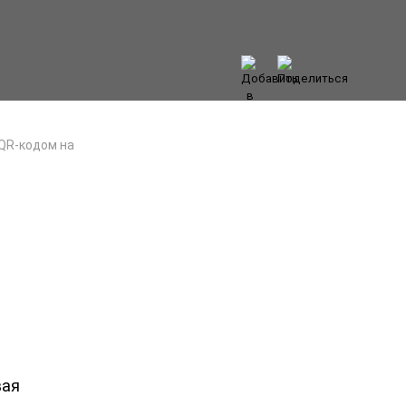
 QR-кодом на
вая