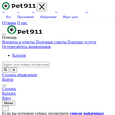
Главная
Каталог
Ветклиники
Вопросы-ответы
Платные
Все
Пропавшие
Найденные
Ищут дом
услуги
Блог
Свяжитесь с нами
Станьте волонтёром
Вакансии
Отзывы
О нас
Помощь
Вопросы и ответы
Полезные советы
Платные услуги
Остерегайтесь мошенников
Каталог
Создать объявление
Войти
Создать
Каталог
Вход
Меню
Если вы потеряли собаку, посмотрите
список найденных