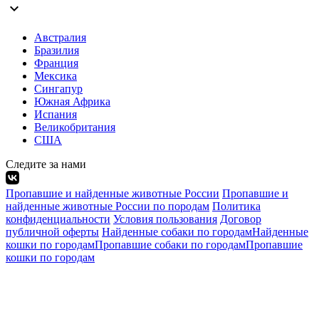
expand_more
Австралия
Бразилия
Франция
Мексика
Сингапур
Южная Африка
Испания
Великобритания
США
Следите за нами
Пропавшие и найденные животные России
Пропавшие и
найденные животные России по породам
Политика
конфиденциальности
Условия пользования
Договор
публичной оферты
Найденные собаки по городам
Найденные
кошки по городам
Пропавшие собаки по городам
Пропавшие
кошки по городам