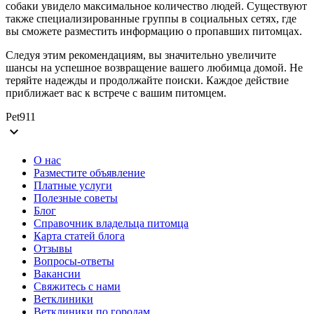
собаки увидело максимальное количество людей. Существуют
также специализированные группы в социальных сетях, где
вы сможете разместить информацию о пропавших питомцах.
Следуя этим рекомендациям, вы значительно увеличите
шансы на успешное возвращение вашего любимца домой. Не
теряйте надежды и продолжайте поиски. Каждое действие
приближает вас к встрече с вашим питомцем.
Pet911
expand_more
О нас
Разместите объявление
Платные услуги
Полезные советы
Блог
Справочник владельца питомца
Карта статей блога
Отзывы
Вопросы-ответы
Вакансии
Свяжитесь с нами
Ветклиники
Ветклиники по городам