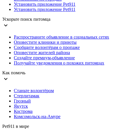
Установить приложение Pet911
Установить приложение Pet911
Ускорьте поиск питомца
expand_more
Распространите объявление в социальных сетях
Оповестите клиники и приюты
Сообщите волонтёрам о пропаже
Оповестите жителей района
Создайте премиум-объявление
Получайте уведомления о похожих питомцах
Как помочь
expand_more
Станьте волонтёром
Стерлитамак
Грозный
Якутск
Кострома
Комсомольск-на-Амуре
Pet911 в мире