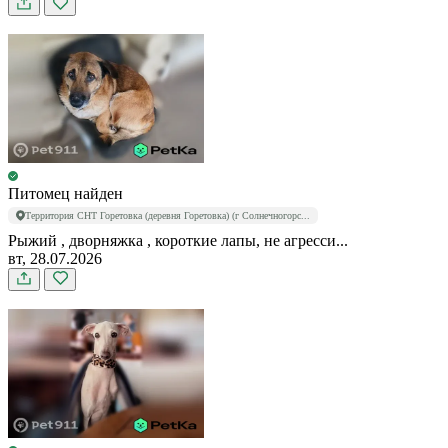
Питомец найден
Территория СНТ Горетовка (деревня Горетовка) (г Солнечногорс...
Рыжий , дворняжка , короткие лапы, не агресси...
вт, 28.07.2026