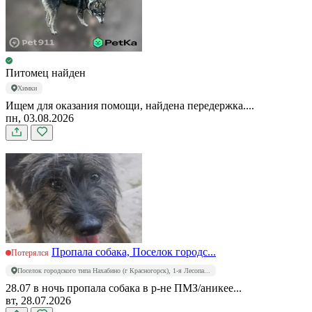
Питомец найден
Химки
Ищем для оказания помощи, найдена передержка....
пн, 03.08.2026
Пропала собака, Поселок городс...
Потерялся
Поселок городского типа Нахабино (г Красногорск), 1-я Лесопа...
28.07 в ночь пропала собака в р-не ПМЗ/аникее...
вт, 28.07.2026