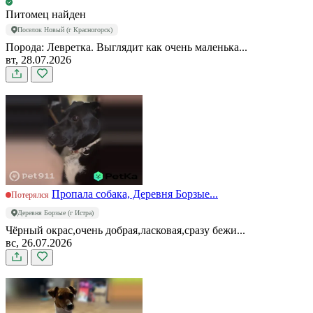
Питомец найден
Поселок Новый (г Красногорск)
Порода: Левретка. Выглядит как очень маленька...
вт, 28.07.2026
Пропала собака, Деревня Борзые...
Потерялся
Деревня Борзые (г Истра)
Чёрный окрас,очень добрая,ласковая,сразу бежи...
вс, 26.07.2026