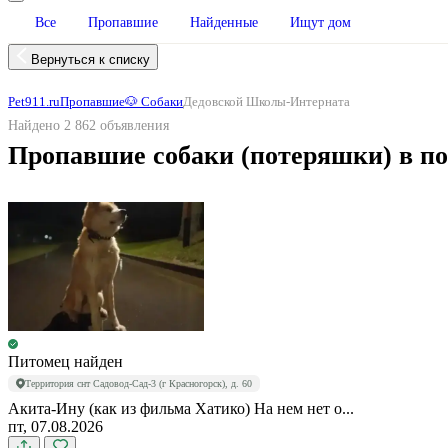
Все
Пропавшие
Найденные
Ищут дом
Вернуться к списку
Pet911.ru
Пропавшие
🐶 Собаки
Дедовской Школы-Интерната
Найдено 2 862 объявления
Пропавшие собаки (потеряшки) в п
Питомец найден
Территория снт Садовод-Сад-3 (г Красногорск), д. 60
Акита-Ину (как из фильма Хатико) На нем нет о...
пт, 07.08.2026