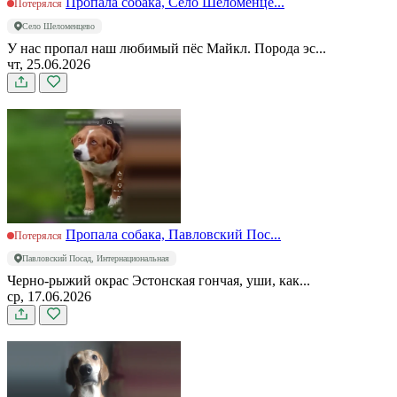
Пропала собака, Село Шеломенце...
Потерялся
Село Шеломенцево
У нас пропал наш любимый пёс Майкл. Порода эс...
чт, 25.06.2026
Пропала собака, Павловский Пос...
Потерялся
Павловский Посад, Интернациональная
Черно-рыжий окрас Эстонская гончая, уши, как...
ср, 17.06.2026