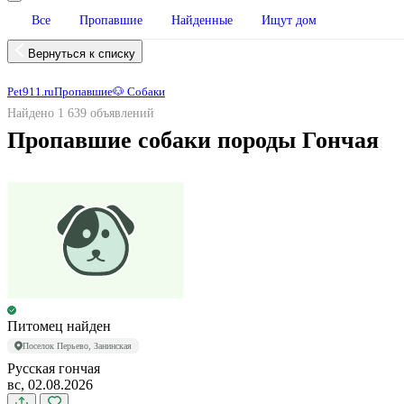
Все
Пропавшие
Найденные
Ищут дом
Вернуться к списку
Pet911.ru
Пропавшие
🐶 Собаки
Найдено 1 639 объявлений
Пропавшие собаки породы Гончая
Питомец найден
Поселок Перьево, Занинская
Русская гончая
вс, 02.08.2026