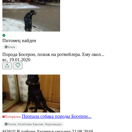
Питомец найден
Чехов
Порода Босерон, похож на ротвейлера. Ему окол...
вс, 19.01.2020
Пропала собака породы Босерон...
Потерялся
Россия, Республика Карелия, Петрозаводск
SOS!!! В районе Заозерья сегодня 22.08.2019...