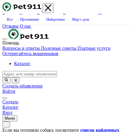
Главная
Каталог
Ветклиники
Вопросы-ответы
Платные
Все
Пропавшие
Найденные
Ищут дом
услуги
Блог
Свяжитесь с нами
Станьте волонтёром
Вакансии
Отзывы
О нас
Помощь
Вопросы и ответы
Полезные советы
Платные услуги
Остерегайтесь мошенников
Каталог
Создать объявление
Войти
Создать
Каталог
Вход
Меню
Если вы потеряли собаку, посмотрите
список найденных