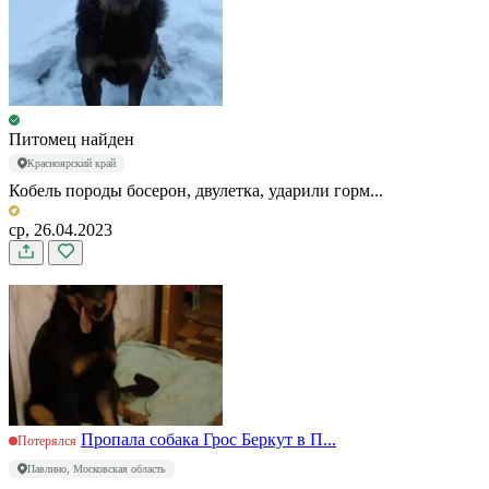
Питомец найден
Красноярский край
Кобель породы босерон, двулетка, ударили горм...
ср, 26.04.2023
Пропала собака Грос Беркут в П...
Потерялся
Павлино, Московская область