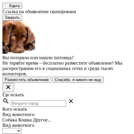
Карта
Ссылка на объявление скопирована
Закрыть
Вы потеряли или нашли питомца?
Не теряйте время – бесплатно разместите объявление! Мы
распространим его в социальных сетях и среди тысяч
волонтеров.
Разместить объявление
Спасибо, я никого не ищу
Где искать
search
close
Кого искать
Вид животного
Собака
Кошка
Другое...
Вид животного