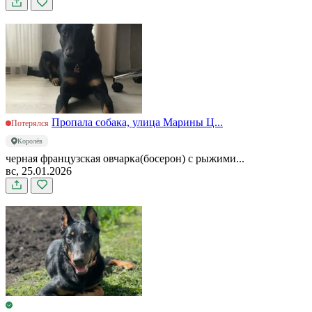
Пропала собака, улица Марины Ц...
Потерялся
Королёв
черная французская овчарка(босерон) с рыжими...
вс, 25.01.2026