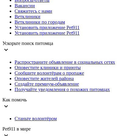
Вопросы-ответы
Вакансии
Свяжитесь с нами
Ветклиники
Ветклиники по городам
Установить приложение Pet911
Установить приложение Pet911
Ускорьте поиск питомца
expand_more
Распространите объявление в социальных сетях
Оповестите клиники и приюты
Сообщите волонтёрам о пропаже
Оповестите жителей района
Создайте премиум-объявление
Получайте уведомления о похожих питомцах
Как помочь
expand_more
Станьте волонтёром
Pet911 в мире
expand_more