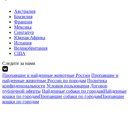
Австралия
Бразилия
Франция
Мексика
Сингапур
Южная Африка
Испания
Великобритания
США
Следите за нами
Пропавшие и найденные животные России
Пропавшие и
найденные животные России по породам
Политика
конфиденциальности
Условия пользования
Договор
публичной оферты
Найденные собаки по городам
Найденные
кошки по городам
Пропавшие собаки по городам
Пропавшие
кошки по городам