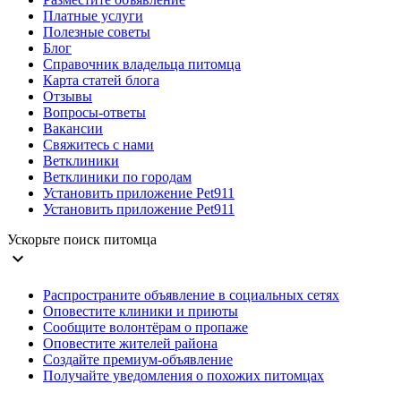
Платные услуги
Полезные советы
Блог
Справочник владельца питомца
Карта статей блога
Отзывы
Вопросы-ответы
Вакансии
Свяжитесь с нами
Ветклиники
Ветклиники по городам
Установить приложение Pet911
Установить приложение Pet911
Ускорьте поиск питомца
expand_more
Распространите объявление в социальных сетях
Оповестите клиники и приюты
Сообщите волонтёрам о пропаже
Оповестите жителей района
Создайте премиум-объявление
Получайте уведомления о похожих питомцах