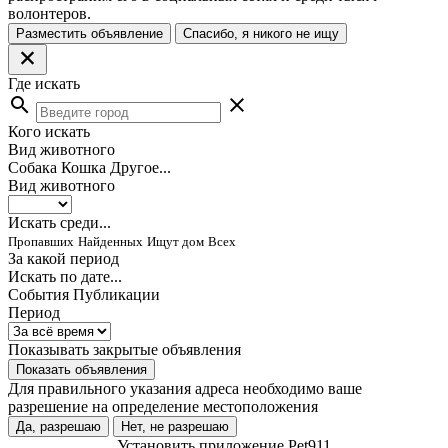
волонтеров.
Разместить объявление
Спасибо, я никого не ищу
Где искать
search
close
Кого искать
Вид животного
Собака
Кошка
Другое...
Вид животного
Искать среди...
Пропавших
Найденных
Ищут дом
Всех
За какой период
Искать по дате...
События
Публикации
Период
Показывать закрытые объявления
Показать объявления
Для правильного указания адреса необходимо ваше
разрешение на определение местоположения
Да, разрешаю
Нет, не разрешаю
Установить приложение Pet911