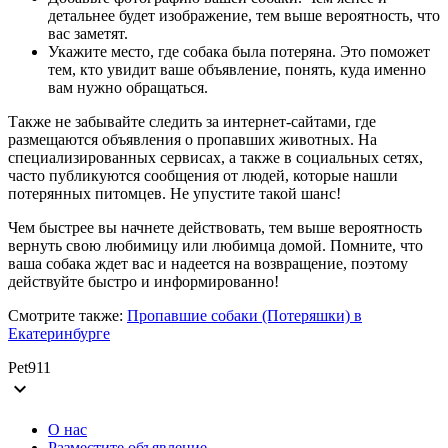
детальнее будет изображение, тем выше вероятность, что
вас заметят.
Укажите место, где собака была потеряна. Это поможет
тем, кто увидит ваше объявление, понять, куда именно
вам нужно обращаться.
Также не забывайте следить за интернет-сайтами, где
размещаются объявления о пропавших животных. На
специализированных сервисах, а также в социальных сетях,
часто публикуются сообщения от людей, которые нашли
потерянных питомцев. Не упустите такой шанс!
Чем быстрее вы начнете действовать, тем выше вероятность
вернуть свою любимицу или любимца домой. Помните, что
ваша собака ждет вас и надеется на возвращение, поэтому
действуйте быстро и информированно!
Смотрите также:
Пропавшие собаки (Потеряшки) в
Екатеринбурге
Pet911
expand_more
О нас
Разместите объявление