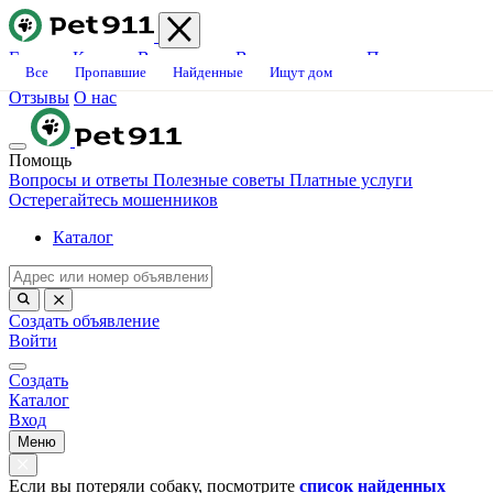
Главная
Каталог
Ветклиники
Вопросы-ответы
Платные
Все
Пропавшие
Найденные
Ищут дом
услуги
Блог
Свяжитесь с нами
Станьте волонтёром
Вакансии
Отзывы
О нас
Помощь
Вопросы и ответы
Полезные советы
Платные услуги
Остерегайтесь мошенников
Каталог
Создать объявление
Войти
Создать
Каталог
Вход
Меню
Если вы потеряли собаку, посмотрите
список найденных