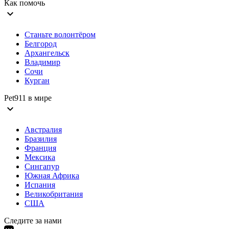
Как помочь
expand_more
Станьте волонтёром
Белгород
Архангельск
Владимир
Сочи
Курган
Pet911 в мире
expand_more
Австралия
Бразилия
Франция
Мексика
Сингапур
Южная Африка
Испания
Великобритания
США
Следите за нами