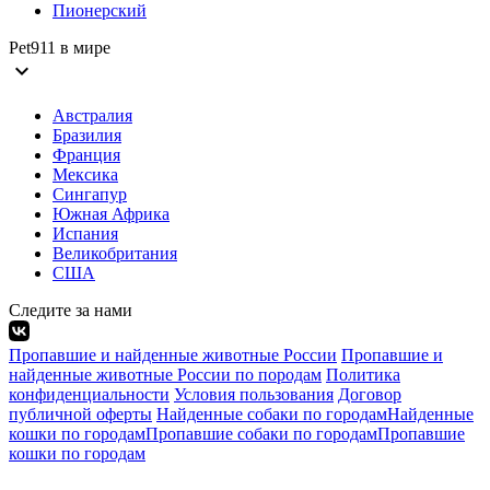
Пионерский
Pet911 в мире
expand_more
Австралия
Бразилия
Франция
Мексика
Сингапур
Южная Африка
Испания
Великобритания
США
Следите за нами
Пропавшие и найденные животные России
Пропавшие и
найденные животные России по породам
Политика
конфиденциальности
Условия пользования
Договор
публичной оферты
Найденные собаки по городам
Найденные
кошки по городам
Пропавшие собаки по городам
Пропавшие
кошки по городам