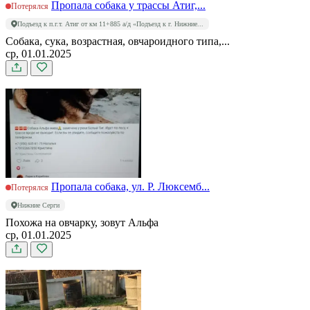
Пропала собака у трассы Атиг,...
Потерялся
Подъезд к п.г.т. Атиг от км 11+885 а/д «Подъезд к г. Нижние...
Собака, сука, возрастная, овчароидного типа,...
ср, 01.01.2025
Пропала собака, ул. Р. Люксемб...
Потерялся
Нижние Серги
Похожа на овчарку, зовут Альфа
ср, 01.01.2025