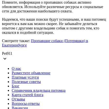
Помните, информация о пропавших собаках активно
обновляется. Используйте различные ресурсы и социальные
сети для достижения наибольшего охвата.
Надеемся, что ваши поиски будут успешными, и ваш питомец
вернется к вам как можно скорее. Не забывайте делиться
опытом с другими владельцами собак и помогать тем, кто
оказался в подобной ситуации.
Смотрите также:
Пропавшие собаки (Потеряшки) в
Екатеринбурге
Pet911
expand_more
О нас
Разместите объявление
Платные услуги
Полезные советы
Блог
Справочник владельца питомца
Карта статей блога
Отзывы
Вопросы-ответы
Вакансии