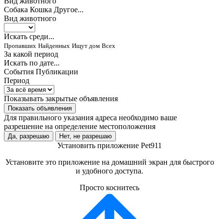
Вид животного
Собака
Кошка
Другое...
Вид животного
Искать среди...
Пропавших
Найденных
Ищут дом
Всех
За какой период
Искать по дате...
События
Публикации
Период
Показывать закрытые объявления
Показать объявления
Для правильного указания адреса необходимо ваше
разрешение на определение местоположения
Да, разрешаю
Нет, не разрешаю
Установить приложение Pet911
Установите это приложение на домашний экран для быстрого
и удобного доступа.
Просто коснитесь