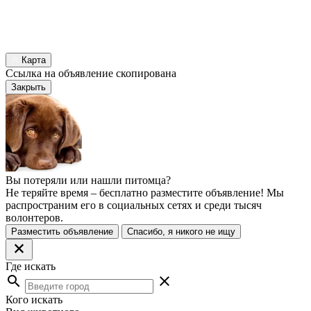
Карта
Ссылка на объявление скопирована
Закрыть
Вы потеряли или нашли питомца?
Не теряйте время – бесплатно разместите объявление! Мы
распространим его в социальных сетях и среди тысяч
волонтеров.
Разместить объявление
Спасибо, я никого не ищу
Где искать
search
close
Кого искать