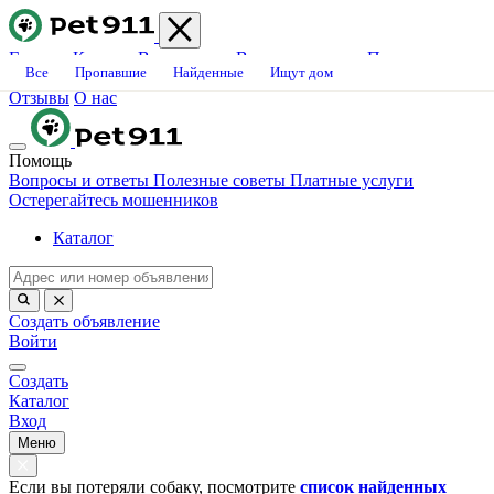
Главная
Каталог
Ветклиники
Вопросы-ответы
Платные
Все
Пропавшие
Найденные
Ищут дом
услуги
Блог
Свяжитесь с нами
Станьте волонтёром
Вакансии
Отзывы
О нас
Помощь
Вопросы и ответы
Полезные советы
Платные услуги
Остерегайтесь мошенников
Каталог
Создать объявление
Войти
Создать
Каталог
Вход
Меню
Если вы потеряли собаку, посмотрите
список найденных