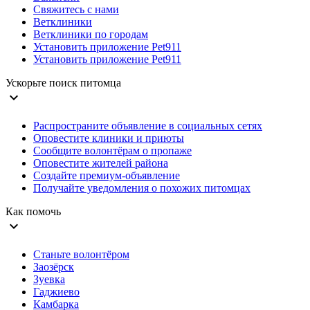
Свяжитесь с нами
Ветклиники
Ветклиники по городам
Установить приложение Pet911
Установить приложение Pet911
Ускорьте поиск питомца
expand_more
Распространите объявление в социальных сетях
Оповестите клиники и приюты
Сообщите волонтёрам о пропаже
Оповестите жителей района
Создайте премиум-объявление
Получайте уведомления о похожих питомцах
Как помочь
expand_more
Станьте волонтёром
Заозёрск
Зуевка
Гаджиево
Камбарка