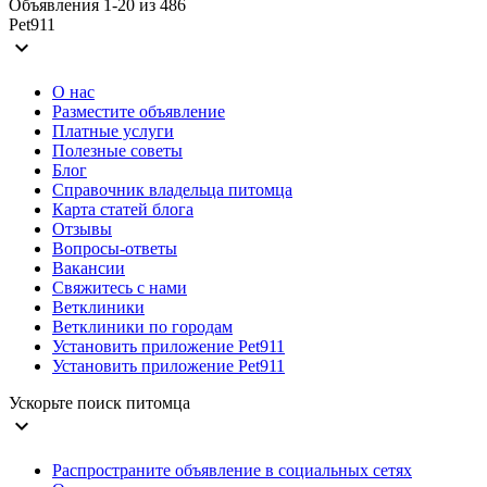
Объявления 1-20 из 486
Pet911
expand_more
О нас
Разместите объявление
Платные услуги
Полезные советы
Блог
Справочник владельца питомца
Карта статей блога
Отзывы
Вопросы-ответы
Вакансии
Свяжитесь с нами
Ветклиники
Ветклиники по городам
Установить приложение Pet911
Установить приложение Pet911
Ускорьте поиск питомца
expand_more
Распространите объявление в социальных сетях