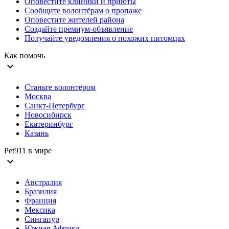
Оповестите клиники и приюты
Сообщите волонтёрам о пропаже
Оповестите жителей района
Создайте премиум-объявление
Получайте уведомления о похожих питомцах
Как помочь
expand_more
Станьте волонтёром
Москва
Санкт-Петербург
Новосибирск
Екатеринбург
Казань
Pet911 в мире
expand_more
Австралия
Бразилия
Франция
Мексика
Сингапур
Южная Африка