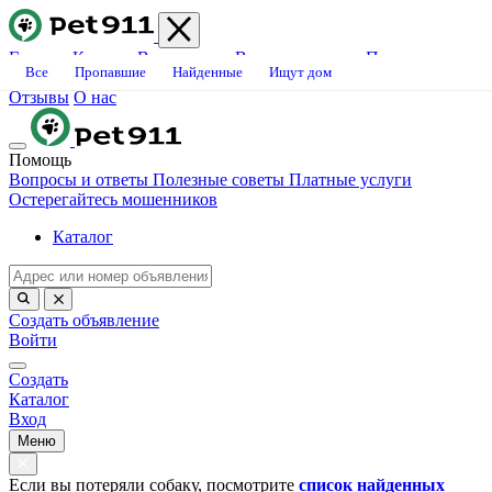
Главная
Каталог
Ветклиники
Вопросы-ответы
Платные
Все
Пропавшие
Найденные
Ищут дом
услуги
Блог
Свяжитесь с нами
Станьте волонтёром
Вакансии
Отзывы
О нас
Помощь
Вопросы и ответы
Полезные советы
Платные услуги
Остерегайтесь мошенников
Каталог
Создать объявление
Войти
Создать
Каталог
Вход
Меню
Если вы потеряли собаку, посмотрите
список найденных