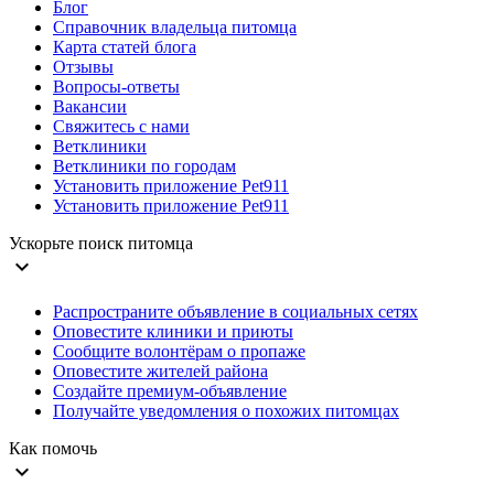
Блог
Справочник владельца питомца
Карта статей блога
Отзывы
Вопросы-ответы
Вакансии
Свяжитесь с нами
Ветклиники
Ветклиники по городам
Установить приложение Pet911
Установить приложение Pet911
Ускорьте поиск питомца
expand_more
Распространите объявление в социальных сетях
Оповестите клиники и приюты
Сообщите волонтёрам о пропаже
Оповестите жителей района
Создайте премиум-объявление
Получайте уведомления о похожих питомцах
Как помочь
expand_more