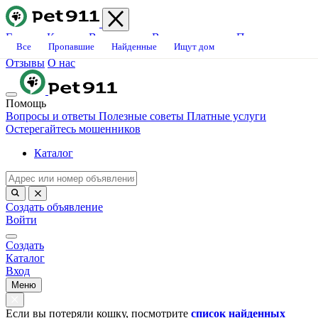
Главная
Каталог
Ветклиники
Вопросы-ответы
Платные
Все
Пропавшие
Найденные
Ищут дом
услуги
Блог
Свяжитесь с нами
Станьте волонтёром
Вакансии
Отзывы
О нас
Помощь
Вопросы и ответы
Полезные советы
Платные услуги
Остерегайтесь мошенников
Каталог
Создать объявление
Войти
Создать
Каталог
Вход
Меню
Если вы потеряли кошку, посмотрите
список найденных