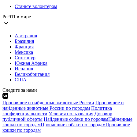
Станьте волонтёром
Pet911 в мире
expand_more
Австралия
Бразилия
Франция
Мексика
Сингапур
Южная Африка
Испания
Великобритания
США
Следите за нами
Пропавшие и найденные животные России
Пропавшие и
найденные животные России по породам
Политика
конфиденциальности
Условия пользования
Договор
публичной оферты
Найденные собаки по городам
Найденные
кошки по городам
Пропавшие собаки по городам
Пропавшие
кошки по городам