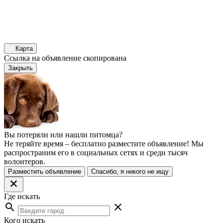
Карта
Ссылка на объявление скопирована
Закрыть
Вы потеряли или нашли питомца?
Не теряйте время – бесплатно разместите объявление! Мы
распространим его в социальных сетях и среди тысяч
волонтеров.
Разместить объявление
Спасибо, я никого не ищу
Где искать
search
close
Кого искать