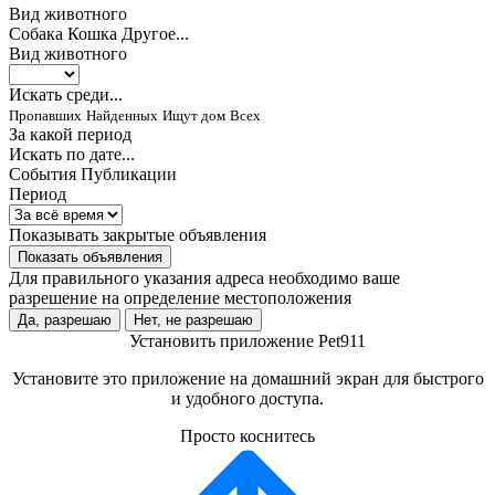
Вид животного
Собака
Кошка
Другое...
Вид животного
Искать среди...
Пропавших
Найденных
Ищут дом
Всех
За какой период
Искать по дате...
События
Публикации
Период
Показывать закрытые объявления
Показать объявления
Для правильного указания адреса необходимо ваше
разрешение на определение местоположения
Да, разрешаю
Нет, не разрешаю
Установить приложение Pet911
Установите это приложение на домашний экран для быстрого
и удобного доступа.
Просто коснитесь