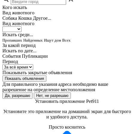
Кого искать
Вид животного
Собака
Кошка
Другое...
Вид животного
Искать среди...
Пропавших
Найденных
Ищут дом
Всех
За какой период
Искать по дате...
События
Публикации
Период
Показывать закрытые объявления
Показать объявления
Для правильного указания адреса необходимо ваше
разрешение на определение местоположения
Да, разрешаю
Нет, не разрешаю
Установить приложение Pet911
Установите это приложение на домашний экран для быстрого
и удобного доступа.
Просто коснитесь