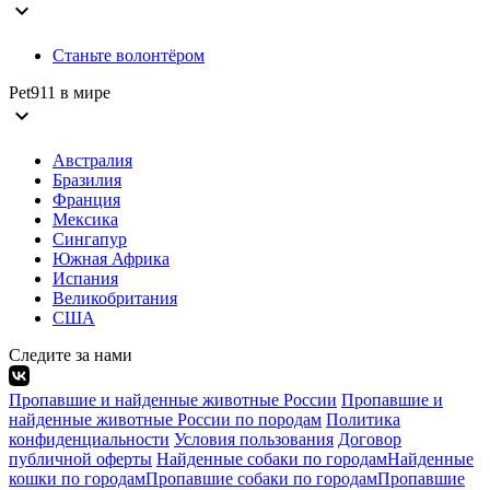
expand_more
Станьте волонтёром
Pet911 в мире
expand_more
Австралия
Бразилия
Франция
Мексика
Сингапур
Южная Африка
Испания
Великобритания
США
Следите за нами
Пропавшие и найденные животные России
Пропавшие и
найденные животные России по породам
Политика
конфиденциальности
Условия пользования
Договор
публичной оферты
Найденные собаки по городам
Найденные
кошки по городам
Пропавшие собаки по городам
Пропавшие