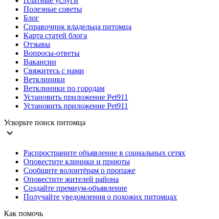
Платные услуги
Полезные советы
Блог
Справочник владельца питомца
Карта статей блога
Отзывы
Вопросы-ответы
Вакансии
Свяжитесь с нами
Ветклиники
Ветклиники по городам
Установить приложение Pet911
Установить приложение Pet911
Ускорьте поиск питомца
expand_more
Распространите объявление в социальных сетях
Оповестите клиники и приюты
Сообщите волонтёрам о пропаже
Оповестите жителей района
Создайте премиум-объявление
Получайте уведомления о похожих питомцах
Как помочь