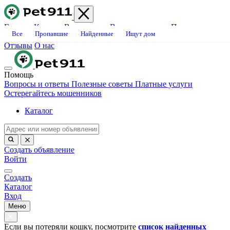
Главная
Каталог
Ветклиники
Вопросы-ответы
Платные
Все
Пропавшие
Найденные
Ищут дом
услуги
Блог
Свяжитесь с нами
Станьте волонтёром
Вакансии
Отзывы
О нас
Помощь
Вопросы и ответы
Полезные советы
Платные услуги
Остерегайтесь мошенников
Каталог
Создать объявление
Войти
Создать
Каталог
Вход
Меню
Если вы потеряли кошку, посмотрите
список найденных