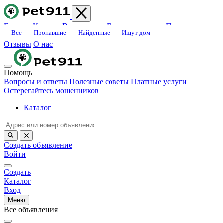
Главная
Каталог
Ветклиники
Вопросы-ответы
Платные
Все
Пропавшие
Найденные
Ищут дом
услуги
Блог
Свяжитесь с нами
Станьте волонтёром
Вакансии
Отзывы
О нас
Помощь
Вопросы и ответы
Полезные советы
Платные услуги
Остерегайтесь мошенников
Каталог
Создать объявление
Войти
Создать
Каталог
Вход
Меню
Все объявления