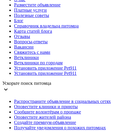
Разместите объявление
Платные услуги
Полезные советы
Блог
Справочник владельца питомца
Карта статей блога
Отзывы
Вопросы-ответы
Вакансии
Свяжитесь с нами
Ветклиники
Ветклиники по городам
Установить приложение Pet911
Установить приложение Pet911
Ускорьте поиск питомца
expand_more
Распространите объявление в социальных сетях
Оповестите клиники и приюты
Сообщите волонтёрам о пропаже
Оповестите жителей района
Создайте премиум-объявление
Получайте уведомления о похожих питомцах