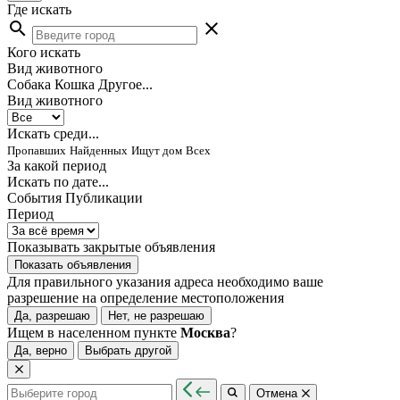
Где искать
search
close
Кого искать
Вид животного
Собака
Кошка
Другое...
Вид животного
Искать среди...
Пропавших
Найденных
Ищут дом
Всех
За какой период
Искать по дате...
События
Публикации
Период
Показывать закрытые объявления
Показать объявления
Для правильного указания адреса необходимо ваше
разрешение на определение местоположения
Да, разрешаю
Нет, не разрешаю
Ищем в населенном пункте
Москва
?
Да, верно
Выбрать другой
Отмена