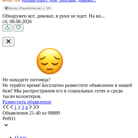
Ищет дом
Москва, Южнобутовская, д. 100
Обнаружен кот, диковат, в руки не идет. На ви...
сб, 08.08.2026
Не находите питомца?
Не теряйте время! Бесплатно разместите объявление в нашей
базе! Мы распространим его в социальных сетях и среди
тысяч волонтеров.
Разместить объявление
1
2
3
4
Объявления 21-40 из 98889
Pet911
expand_more
О нас