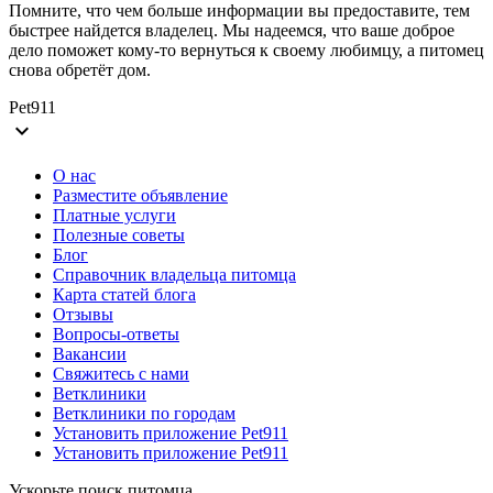
Помните, что чем больше информации вы предоставите, тем
быстрее найдется владелец. Мы надеемся, что ваше доброе
дело поможет кому-то вернуться к своему любимцу, а питомец
снова обретёт дом.
Pet911
expand_more
О нас
Разместите объявление
Платные услуги
Полезные советы
Блог
Справочник владельца питомца
Карта статей блога
Отзывы
Вопросы-ответы
Вакансии
Свяжитесь с нами
Ветклиники
Ветклиники по городам
Установить приложение Pet911
Установить приложение Pet911
Ускорьте поиск питомца