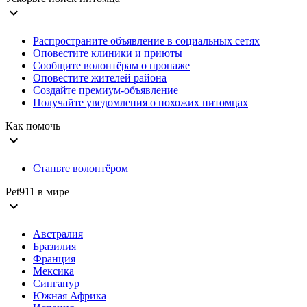
expand_more
Распространите объявление в социальных сетях
Оповестите клиники и приюты
Сообщите волонтёрам о пропаже
Оповестите жителей района
Создайте премиум-объявление
Получайте уведомления о похожих питомцах
Как помочь
expand_more
Станьте волонтёром
Pet911 в мире
expand_more
Австралия
Бразилия
Франция
Мексика
Сингапур
Южная Африка