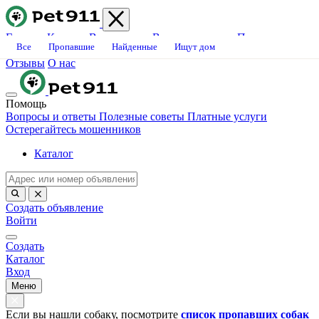
Главная
Каталог
Ветклиники
Вопросы-ответы
Платные
Все
Пропавшие
Найденные
Ищут дом
услуги
Блог
Свяжитесь с нами
Станьте волонтёром
Вакансии
Отзывы
О нас
Помощь
Вопросы и ответы
Полезные советы
Платные услуги
Остерегайтесь мошенников
Каталог
Создать объявление
Войти
Создать
Каталог
Вход
Меню
Если вы нашли собаку, посмотрите
список пропавших собак