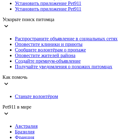
Установить приложение Pet911
Установить приложение Pet911
Ускорьте поиск питомца
expand_more
Распространите объявление в социальных сетях
Оповестите клиники и приюты
Сообщите волонтёрам о пропаже
Оповестите жителей района
Создайте премиум-объявление
Получайте уведомления о похожих питомцах
Как помочь
expand_more
Станьте волонтёром
Pet911 в мире
expand_more
Австралия
Бразилия
Франция