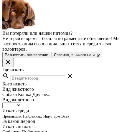
Вы потеряли или нашли питомца?
Не теряйте время – бесплатно разместите объявление! Мы
распространим его в социальных сетях и среди тысяч
волонтеров.
Разместить объявление
Спасибо, я никого не ищу
Где искать
search
close
Кого искать
Вид животного
Собака
Кошка
Другое...
Вид животного
Искать среди...
Пропавших
Найденных
Ищут дом
Всех
За какой период
Искать по дате...
События
Публикации