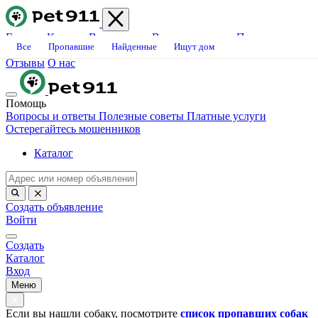
Главная
Каталог
Ветклиники
Вопросы-ответы
Платные
Все
Пропавшие
Найденные
Ищут дом
услуги
Блог
Свяжитесь с нами
Станьте волонтёром
Вакансии
Отзывы
О нас
Помощь
Вопросы и ответы
Полезные советы
Платные услуги
Остерегайтесь мошенников
Каталог
Создать объявление
Войти
Создать
Каталог
Вход
Меню
Если вы нашли собаку, посмотрите
список пропавших собак