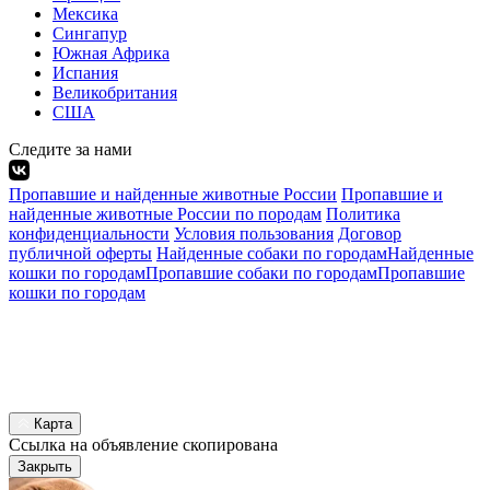
Мексика
Сингапур
Южная Африка
Испания
Великобритания
США
Следите за нами
Пропавшие и найденные животные России
Пропавшие и
найденные животные России по породам
Политика
конфиденциальности
Условия пользования
Договор
публичной оферты
Найденные собаки по городам
Найденные
кошки по городам
Пропавшие собаки по городам
Пропавшие
кошки по городам
Карта
Ссылка на объявление скопирована
Закрыть