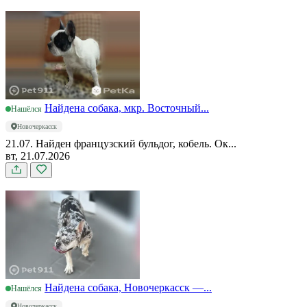
Найдена собака, мкр. Восточный...
Нашёлся
Новочеркасск
21.07. Найден французский бульдог, кобель. Ок...
вт, 21.07.2026
Найдена собака, Новочеркасск —...
Нашёлся
Новочеркасск