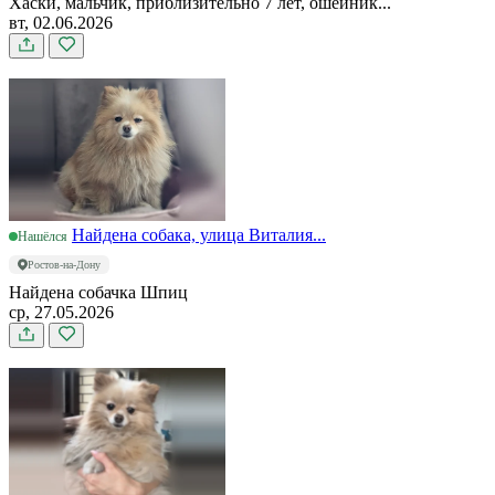
Хаски, мальчик, приблизительно 7 лет, ошейник...
вт, 02.06.2026
Найдена собака, улица Виталия...
Нашёлся
Ростов-на-Дону
Найдена собачка Шпиц
ср, 27.05.2026