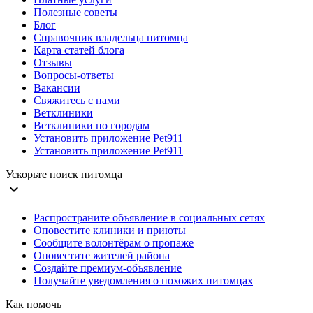
Полезные советы
Блог
Справочник владельца питомца
Карта статей блога
Отзывы
Вопросы-ответы
Вакансии
Свяжитесь с нами
Ветклиники
Ветклиники по городам
Установить приложение Pet911
Установить приложение Pet911
Ускорьте поиск питомца
expand_more
Распространите объявление в социальных сетях
Оповестите клиники и приюты
Сообщите волонтёрам о пропаже
Оповестите жителей района
Создайте премиум-объявление
Получайте уведомления о похожих питомцах
Как помочь