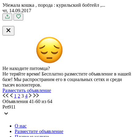
Убежала кошка , порода : курильский бобтейл ,...
чт, 14.09.2017
Не находите питомца?
Не теряйте время! Бесплатно разместите объявление в нашей
базе! Мы распространим его в социальных сетях и среди
тысяч волонтеров.
Разместить объявление
1
2
3
4
Объявления 41-60 из 64
Pet911
expand_more
О нас
Разместите объявление
Платные услуги