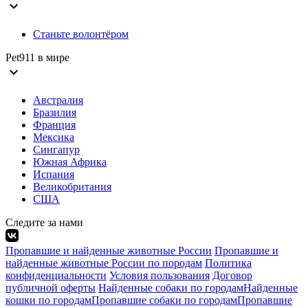
expand_more
Станьте волонтёром
Pet911 в мире
expand_more
Австралия
Бразилия
Франция
Мексика
Сингапур
Южная Африка
Испания
Великобритания
США
Следите за нами
Пропавшие и найденные животные России
Пропавшие и
найденные животные России по породам
Политика
конфиденциальности
Условия пользования
Договор
публичной оферты
Найденные собаки по городам
Найденные
кошки по городам
Пропавшие собаки по городам
Пропавшие