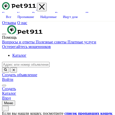
Главная
Каталог
Ветклиники
Вопросы-ответы
Платные
Все
Пропавшие
Найденные
Ищут дом
услуги
Блог
Свяжитесь с нами
Станьте волонтёром
Вакансии
Отзывы
О нас
Помощь
Вопросы и ответы
Полезные советы
Платные услуги
Остерегайтесь мошенников
Каталог
Создать объявление
Войти
Создать
Каталог
Вход
Меню
Если вы нашли кошку, посмотрите
список пропавших кошек