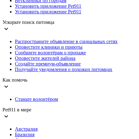
Ветклиники по городам
Установить приложение Pet911
Установить приложение Pet911
Ускорьте поиск питомца
expand_more
Распространите объявление в социальных сетях
Оповестите клиники и приюты
Сообщите волонтёрам о пропаже
Оповестите жителей района
Создайте премиум-объявление
Получайте уведомления о похожих питомцах
Как помочь
expand_more
Станьте волонтёром
Pet911 в мире
expand_more
Австралия
Бразилия