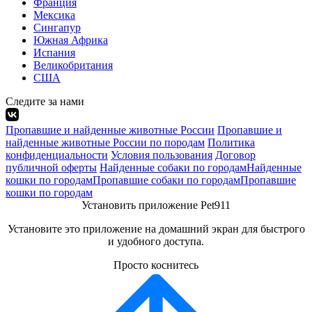
Франция
Мексика
Сингапур
Южная Африка
Испания
Великобритания
США
Следите за нами
Пропавшие и найденные животные России
Пропавшие и
найденные животные России по породам
Политика
конфиденциальности
Условия пользования
Договор
публичной оферты
Найденные собаки по городам
Найденные
кошки по городам
Пропавшие собаки по городам
Пропавшие
кошки по городам
Установить приложение Pet911
Установите это приложение на домашний экран для быстрого
и удобного доступа.
Просто коснитесь