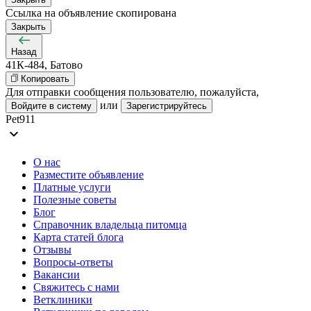
Ссылка на объявление скопирована
Закрыть
Назад
41К-484, Батово
Копировать
Для отправки сообщения пользователю, пожалуйста,
или
Войдите в систему
Зарегистрируйтесь
Pet911
expand_more
О нас
Разместите объявление
Платные услуги
Полезные советы
Блог
Справочник владельца питомца
Карта статей блога
Отзывы
Вопросы-ответы
Вакансии
Свяжитесь с нами
Ветклиники