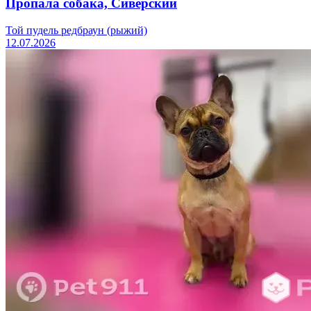
Пропала собака, Сиверский
Той пудель редбраун (рыжий)
12.07.2026