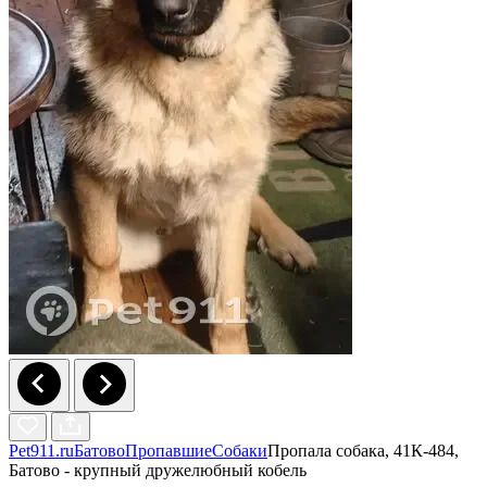
Pet911.ru
Батово
Пропавшие
Собаки
Пропала собака, 41К-484,
Батово - крупный дружелюбный кобель