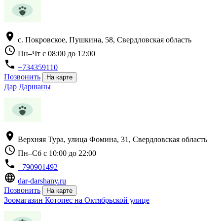
location_on
с. Покровское, Пушкина, 58, Свердловская область
schedule
Пн–Чт с 08:00 до 12:00
phone
+734359110
Позвонить
На карте
Дар Даршаны
location_on
Верхняя Тура, улица Фомина, 31, Свердловская область
schedule
Пн–Сб с 10:00 до 22:00
phone
+790901492
language
dar-darshany.ru
Позвонить
На карте
Зоомагазин Котопес на Октябрьской улице