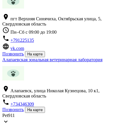
location_on
пгт Верхняя Синячиха, Октябрьская улица, 5,
Свердловская область
schedule
Пн–Сб с 09:00 до 19:00
phone
+791225135
language
vk.com
Позвонить
На карте
Алапаевская зональная ветеринарная лаборатория
location_on
Алапаевск, улица Николая Кузнецова, 10 к1,
Свердловская область
phone
+734346309
Позвонить
На карте
Pet911
expand_more