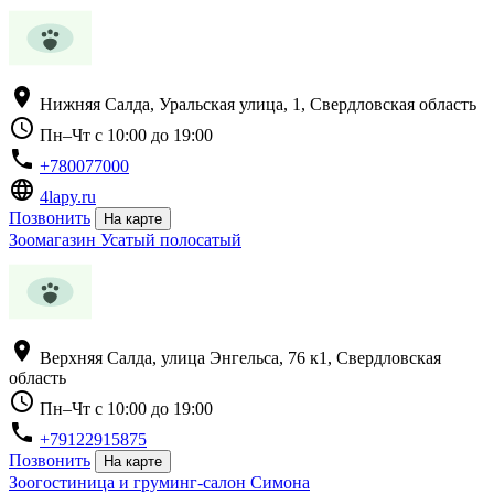
location_on
Нижняя Салда, Уральская улица, 1, Свердловская область
schedule
Пн–Чт с 10:00 до 19:00
phone
+780077000
language
4lapy.ru
Позвонить
На карте
Зоомагазин Усатый полосатый
location_on
Верхняя Салда, улица Энгельса, 76 к1, Свердловская
область
schedule
Пн–Чт с 10:00 до 19:00
phone
+79122915875
Позвонить
На карте
Зоогостиница и груминг-салон Симона