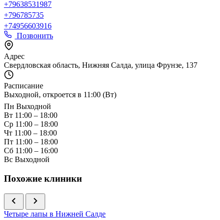
+79638531987
+796785735
+74956603916
Позвонить
Адрес
Свердловская область, Нижняя Салда, улица Фрунзе, 137
Расписание
Выходной, откроется в 11:00 (Вт)
Пн
Выходной
Вт
11:00 – 18:00
Ср
11:00 – 18:00
Чт
11:00 – 18:00
Пт
11:00 – 18:00
Сб
11:00 – 16:00
Вс
Выходной
Похожие клиники
chevron_left
chevron_right
Четыре лапы в Нижней Салде