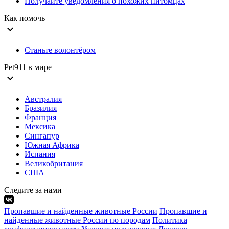
Получайте уведомления о похожих питомцах
Как помочь
expand_more
Станьте волонтёром
Pet911 в мире
expand_more
Австралия
Бразилия
Франция
Мексика
Сингапур
Южная Африка
Испания
Великобритания
США
Следите за нами
Пропавшие и найденные животные России
Пропавшие и
найденные животные России по породам
Политика