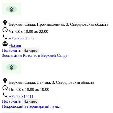
location_on
Верхняя Салда, Промышленная, 3, Свердловская область
schedule
Чт–Сб с 10:00 до 22:00
phone
+79089067950
language
vk.com
Позвонить
На карте
Зоомагазин Котопёс в Верхней Салде
location_on
Верхняя Салда, Ленина, 3, Свердловская область
schedule
Пн–Сб с 10:00 до 19:00
phone
+79506314511
Позвонить
На карте
Покровский ветеринарный пункт