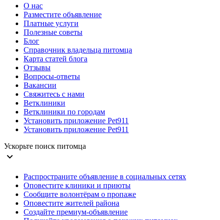
О нас
Разместите объявление
Платные услуги
Полезные советы
Блог
Справочник владельца питомца
Карта статей блога
Отзывы
Вопросы-ответы
Вакансии
Свяжитесь с нами
Ветклиники
Ветклиники по городам
Установить приложение Pet911
Установить приложение Pet911
Ускорьте поиск питомца
expand_more
Распространите объявление в социальных сетях
Оповестите клиники и приюты
Сообщите волонтёрам о пропаже
Оповестите жителей района
Создайте премиум-объявление