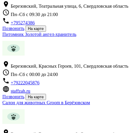
location_on
Березовский, Театральная улица, 6, Свердловская область
schedule
Пн–Сб с 09:30 до 21:00
phone
+795274386
Позвонить
На карте
Питомник Золотой ангел-хранитель
location_on
Березовский, Красных Героев, 101, Свердловская область
schedule
Пн–Сб с 00:00 до 24:00
phone
+79222045876
language
staffzah.ru
Позвонить
На карте
Салон для животных Groom в Берёзовском
location_on