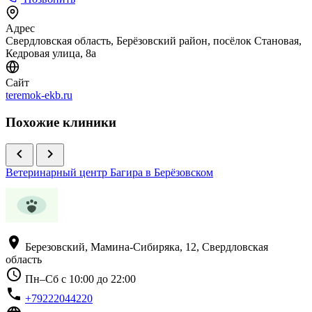
Адрес
Свердловская область, Берёзовский район, посёлок Становая,
Кедровая улица, 8а
Сайт
teremok-ekb.ru
Похожие клиники
chevron_left
chevron_right
Ветеринарный центр Багира в Берёзовском
location_on
Березовский, Мамина-Сибиряка, 12, Свердловская
область
schedule
Пн–Сб с 10:00 до 22:00
phone
+79222044220