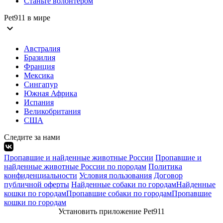
Станьте волонтёром
Pet911 в мире
expand_more
Австралия
Бразилия
Франция
Мексика
Сингапур
Южная Африка
Испания
Великобритания
США
Следите за нами
Пропавшие и найденные животные России
Пропавшие и
найденные животные России по породам
Политика
конфиденциальности
Условия пользования
Договор
публичной оферты
Найденные собаки по городам
Найденные
кошки по городам
Пропавшие собаки по городам
Пропавшие
кошки по городам
Установить приложение Pet911