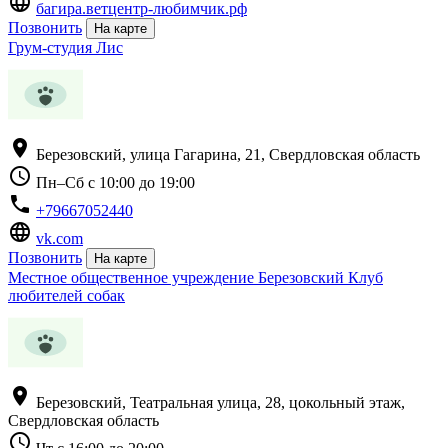
language
багира.ветцентр-любимчик.рф
Позвонить
На карте
Грум-студия Лис
location_on
Березовский, улица Гагарина, 21, Свердловская область
schedule
Пн–Сб с 10:00 до 19:00
phone
+79667052440
language
vk.com
Позвонить
На карте
Местное общественное учреждение Березовский Клуб
любителей собак
location_on
Березовский, Театральная улица, 28, цокольный этаж,
Свердловская область
schedule