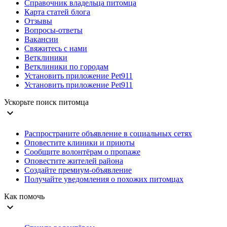
Справочник владельца питомца
Карта статей блога
Отзывы
Вопросы-ответы
Вакансии
Свяжитесь с нами
Ветклиники
Ветклиники по городам
Установить приложение Pet911
Установить приложение Pet911
Ускорьте поиск питомца
expand_more
Распространите объявление в социальных сетях
Оповестите клиники и приюты
Сообщите волонтёрам о пропаже
Оповестите жителей района
Создайте премиум-объявление
Получайте уведомления о похожих питомцах
Как помочь
expand_more