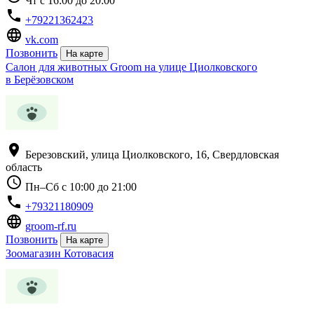
Чт с 16:00 до 20:00
phone
+79221362423
language
vk.com
Позвонить
На карте
Салон для животных Groom на улице Циолковского
в Берёзовском
location_on
Березовский, улица Циолковского, 16, Свердловская
область
schedule
Пн–Сб с 10:00 до 21:00
phone
+79321180909
language
groom-rf.ru
Позвонить
На карте
Зоомагазин Котовасия