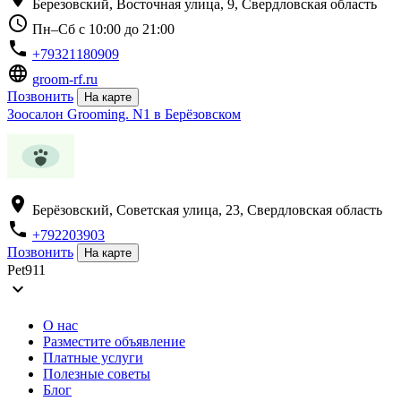
Березовский, Восточная улица, 9, Свердловская область
schedule
Пн–Сб с 10:00 до 21:00
phone
+79321180909
language
groom-rf.ru
Позвонить
На карте
Зоосалон Grooming. N1 в Берёзовском
location_on
Берёзовский, Советская улица, 23, Свердловская область
phone
+792203903
Позвонить
На карте
Pet911
expand_more
О нас
Разместите объявление
Платные услуги
Полезные советы
Блог