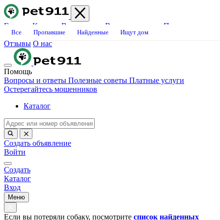
Главная
Каталог
Ветклиники
Вопросы-ответы
Платные
Все
Пропавшие
Найденные
Ищут дом
услуги
Блог
Свяжитесь с нами
Станьте волонтёром
Вакансии
Отзывы
О нас
Помощь
Вопросы и ответы
Полезные советы
Платные услуги
Остерегайтесь мошенников
Каталог
Создать объявление
Войти
Создать
Каталог
Вход
Меню
Если вы потеряли собаку, посмотрите
список найденных