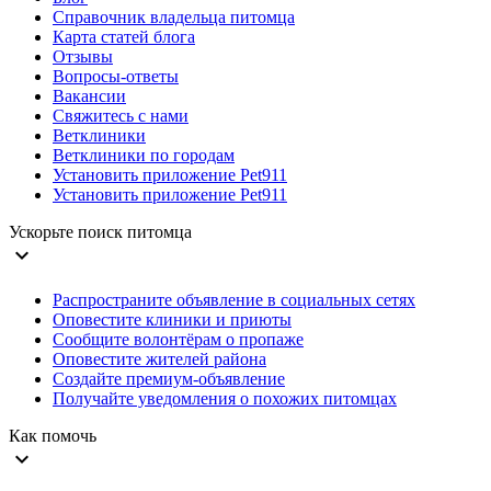
Справочник владельца питомца
Карта статей блога
Отзывы
Вопросы-ответы
Вакансии
Свяжитесь с нами
Ветклиники
Ветклиники по городам
Установить приложение Pet911
Установить приложение Pet911
Ускорьте поиск питомца
expand_more
Распространите объявление в социальных сетях
Оповестите клиники и приюты
Сообщите волонтёрам о пропаже
Оповестите жителей района
Создайте премиум-объявление
Получайте уведомления о похожих питомцах
Как помочь
expand_more