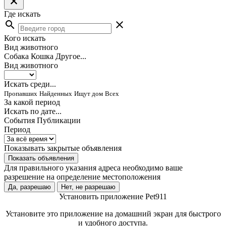
Где искать
search
close
Кого искать
Вид животного
Собака
Кошка
Другое...
Вид животного
Искать среди...
Пропавших
Найденных
Ищут дом
Всех
За какой период
Искать по дате...
События
Публикации
Период
Показывать закрытые объявления
Показать объявления
Для правильного указания адреса необходимо ваше
разрешение на определение местоположения
Да, разрешаю
Нет, не разрешаю
Установить приложение Pet911
Установите это приложение на домашний экран для быстрого
и удобного доступа.