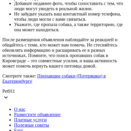
Добавьте недавнее фото, чтобы сопоставить с тем, что
люди могут увидеть в реальной жизни.
Не забудьте указать ваш контактный номер телефона,
чтобы люди могли с вами связаться.
Укажите, где пропала собака, а также территорию, где
она может находиться.
После размещения объявления наблюдайте за реакцией и
общайтесь с теми, кто может вам помочь. Не стесняйтесь
обновлять информацию и расшаривать ее в разных
источниках. Помните, что поиск пропавших собак в
Кировграде – это совместные усилия, и ваша активность
может помочь вернуть вашего питомца домой.
Смотрите также:
Пропавшие собаки (Потеряшки) в
Екатеринбурге
Pet911
expand_more
О нас
Разместите объявление
Платные услуги
Полезные советы
Блог